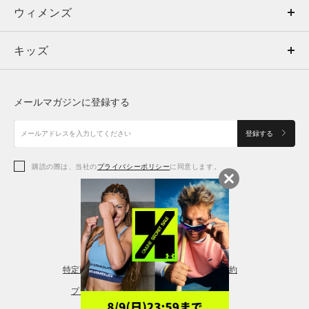
ウィメンズ
トップス
ウィメンズ
キッズ
トップス
ボトムス
キッズ
トップス
ボトムス
シューズ
シューズ
メールマガジンに登録する
ボトムス
シューズ
アクセサリー
アクセサリー
登録する
シューズ
アクセサリー
購読の際は、当社の
プライバシーポリシー
に同意します。
アクセサリー
スポーツブラ
レギンス＆タイツ
特定商取引法に基づく通販の表記
会員規約
プライバシーポリシー