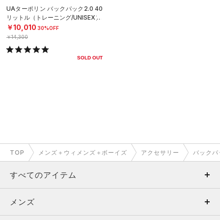
UAターポリン バックパック2.0 40
リットル（トレーニング/UNISEX）
￥10,010
30%OFF
￥14,300
SOLD OUT
TOP
メンズ＋ウィメンズ＋ボーイズ
アクセサリー
バックパ
すべてのアイテム
メンズ
メンズ