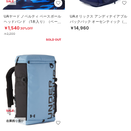
SALE
UAヤード ノベルティ ベースボール
UAオリックス アンディナイアブル
ヘッドバンド （1本入り）（ベース
バックパック オーセンティック（ベ
ボール/MEN）
ースボール/MEN）
￥1,540
￥14,960
30%OFF
￥2,200
SOLD OUT
SALE
在庫残り僅か