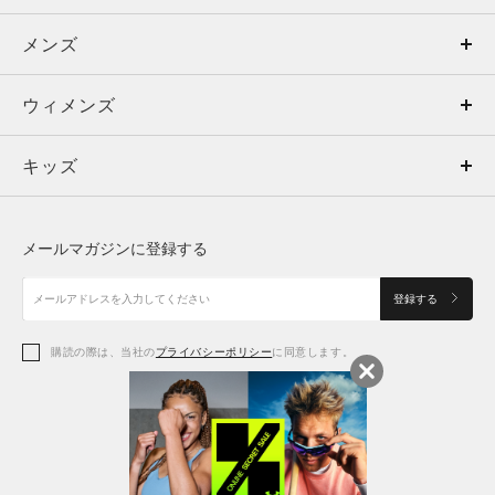
メンズ
メンズ
ウィメンズ
トップス
ウィメンズ
キッズ
トップス
ボトムス
キッズ
トップス
ボトムス
シューズ
シューズ
メールマガジンに登録する
ボトムス
シューズ
アクセサリー
アクセサリー
登録する
シューズ
アクセサリー
購読の際は、当社の
プライバシーポリシー
に同意します。
アクセサリー
スポーツブラ
レギンス＆タイツ