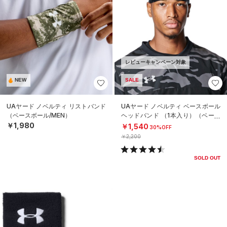
レビューキャンペーン対象
NEW
SALE
UAヤード ノベルティ リストバンド
UAヤード ノベルティ ベースボール
（ベースボール/MEN）
ヘッドバンド （1本入り）（ベース
ボール/MEN）
￥1,980
￥1,540
30%OFF
￥2,200
SOLD OUT