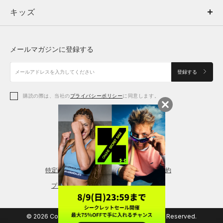
キッズ
トップス
ボトムス
キッズ
トップス
ボトムス
シューズ
シューズ
メールマガジンに登録する
ボトムス
シューズ
アクセサリー
アクセサリー
登録する
シューズ
アクセサリー
購読の際は、当社の
プライバシーポリシー
に同意します。
アクセサリー
スポーツブラ
レギンス＆タイツ
特定商取引法に基づく通販の表記
会員規約
プライバシーポリシー
© 2026 Copyright DOME Corporation. All Rights Reserved.