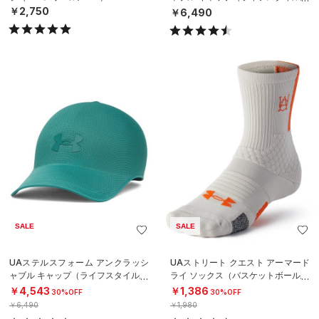
NISEX）
￥2,750
￥6,490
SALE
SALE
UAステルスフォーム アンクラッシ
UAストリート クエスト アーマード
ャブル キャップ（ライフスタイル/U
ライ ソックス（バスケットボール/U
NISEX）
NISEX）
￥4,543
￥1,386
30%OFF
30%OFF
￥6,490
￥1,980