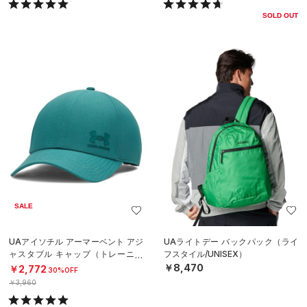
SOLD OUT
SALE
UAアイソチル アーマーベント アジ
UAライトデー バックパック（ライ
ャスタブル キャップ（トレーニン
フスタイル/UNISEX）
グ/MEN）
￥8,470
￥2,772
30%OFF
￥3,960