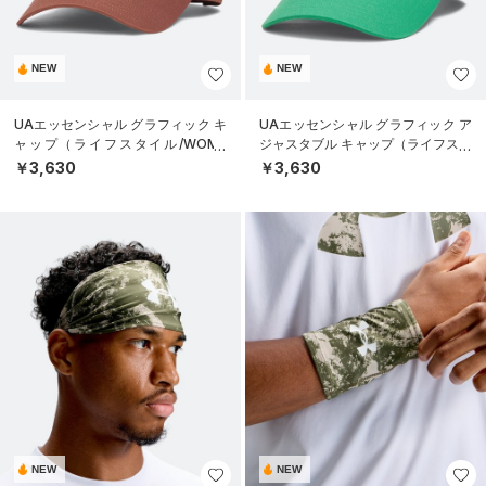
NEW
NEW
UAエッセンシャル グラフィック キ
UAエッセンシャル グラフィック ア
ャップ（ライフスタイル/WOME
ジャスタブル キャップ（ライフスタ
N）
イル/UNISEX）
￥3,630
￥3,630
NEW
NEW