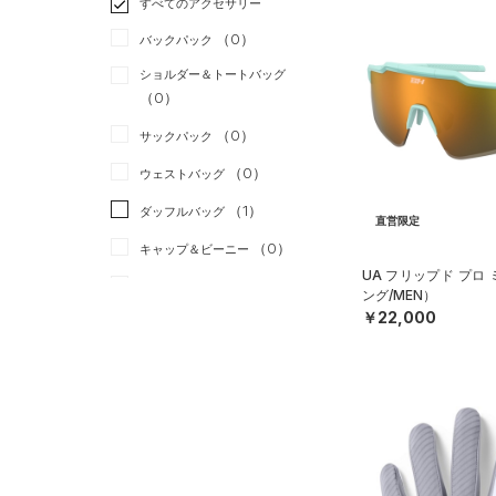
すべてのアクセサリー
（7）
スポーツスタイル
（2）
レギンス&タイツ
（13）
Tシャツ
（0）
アメリカンフットボール
バックパック
（11）
ショートパンツ
（0）
タンクトップ
（0）
ショルダー＆トートバッグ
（5）
パンツ(ロングパンツ)
（0）
ポロシャツ
（0）
サッカー
（0）
（2）
スウェット＆フリース
（5）
ロングTシャツ
リカバリー
（0）
（0）
サックパック
（2）
アンダーウェア
（1）
パーカー&トレーナー
その他
（0）
（0）
ウェストバッグ
（0）
スカート
（1）
ジャケット
（1）
ダッフルバッグ
直営限定
（0）
スイムウェア
（1）
ジャージ
（0）
キャップ＆ビーニー
（0）
ベスト
UA フリップド プロ
（0）
ベルト
ング/MEN）
（2）
ダウン・コート
￥22,000
（2）
グローブ・手袋
（1）
スポーツブラ
（7）
アイウェア
（0）
セットアップ
リストバンド＆ヘッドバンド
（0）
（0）
スイムウェア
（0）
スポーツマスク
（0）