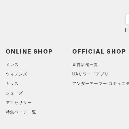
公式サイト限定
（0）
（0）
S(22cm)
在庫残りわずか
（8）
RUSH(ラッシュ)
（0）
M(23cm)
ISO-CHILL(アイソチル)
（0）
ML(24cm)
コレクション
Tech(テック)
（0）
L(25cm)
プロジェクトロック
（0）
COLDGEAR ARMOUR(コール
XS(21cm)
ドギアアーマー)
（0）
ステフィン・カリー
（0）
XL(26cm)
ONLINE SHOP
OFFICIAL SHOP
HEATGEAR ARMOUR(ヒート
アジア限定
（0）
30
ギアアーマー)
（0）
メンズ
直営店舗一覧
34
STORM(ストーム)
（1）
ウィメンズ
UAリワードアプリ
XSSM
COLDGEAR INFRARED(コー
SMMD
ルドギアインフラレッド)
キッズ
アンダーアーマー コミュニ
（0）
MDLG
シューズ
AUXETIC(オーゼティック)
LGXL
アクセサリー
（0）
XLXXL
特集ページ一覧
Charged Cotton(チャージド
コットン)
（0）
Rival Fleece(ライバルフリー