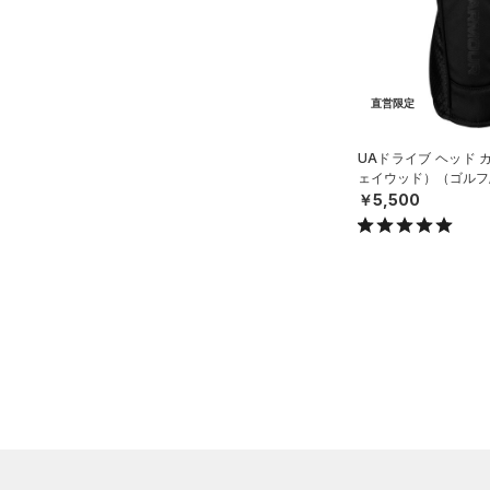
ブラック
ホワイト
ブラウン
グリーン
L(25cm)
（0）
サンダル
XL(26cm)
YS(130cm)
ブルー
パープル
レッド
イエロー
直営限定
YM(140cm)
YSM/YMD
UAドライブ ヘッド 
オレンジ
その他
ェイウッド）（ゴルフ/U
YL(150cm)
￥5,500
YXL(160cm)
価格
XS
S
テクノロジー
～
円
円
M
FLOW(フロー)
（0）
在庫
L
HOVR(ホバー)
（0）
XL
在庫あり
CHARGED(チャージド)
（0）
限定
ONESIZE
MICRO G(マイクロＧ)
（0）
12インチ
直営限定
（16）
TRIBASE(トライベース)
18インチ