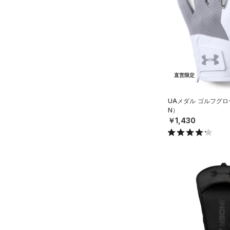
ソックス
（0）
ネックウォーマー
（0）
スリーブ
（0）
タオル
（0）
ボール
直営限定
（0）
イヤホン＆ヘッドホン
UAメダル ゴルフグロ
（0）
ウォーターボトル
N）
￥1,430
（6）
その他
シューズ
すべてのシューズ
サイズ
（13）
スポーツシューズ
S(22cm)
カラー
（0）
スパイク
M(23cm)
スポーツスタイルシューズ
ML(24cm)
（10）