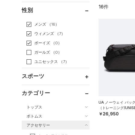
16件
通常価格
（16）
性別
セール
（0）
メンズ
（16）
ウィメンズ
（7）
ボーイズ
（0）
ガールズ
（0）
ユニセックス
（7）
スポーツ
ベースボール
（0）
カテゴリー
バスケットボール
（0）
UA ノーウェイ バッ
トップス
（トレーニング/UNIS
ゴルフ
（8）
￥26,950
ボトムス
トレーニング
すべてのトップス
（6）
アクセサリー
すべてのボトムス
ランニング
（0）
（14）
ベースレイヤー