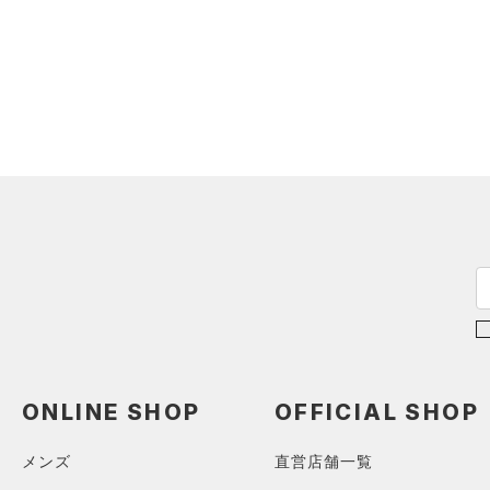
YS(130cm)
（0）
サックパック
スポーツスタイルシューズ
YM(140cm)
（3）
（0）
ウェストバッグ
ブラック
ホワイト
ブラウン
グリーン
YL(150cm)
（0）
サンダル
（1）
ダッフルバッグ
YXL(160cm)
（0）
キャップ＆ビーニー
XS
ブルー
パープル
レッド
イエロー
（0）
ベルト
S
（2）
グローブ・手袋
M
オレンジ
その他
（2）
アイウェア
L
リストバンド＆ヘッドバンド
XL
価格
（0）
2XL
（0）
スポーツマスク
3XL
テクノロジー
～
（0）
円
円
ソックス
4XL
FLOW(フロー)
（0）
在庫
5XL
（0）
ネックウォーマー
ONLINE SHOP
OFFICIAL SHOP
HOVR(ホバー)
（0）
6XL
（0）
スリーブ
在庫あり
メンズ
直営店舗一覧
CHARGED(チャージド)
（0）
限定
0
（0）
タオル