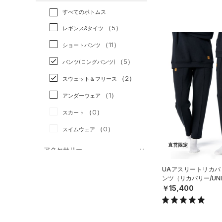
すべてのボトムス
ランニング
（0）
（8）
ベースレイヤー
（5）
スポーツスタイル
（3）
レギンス&タイツ
（11）
Tシャツ
アメリカンフットボール
（11）
ショートパンツ
（0）
タンクトップ
（0）
（5）
パンツ(ロングパンツ)
（0）
ポロシャツ
サッカー
（0）
（2）
スウェット＆フリース
（5）
ロングTシャツ
リカバリー
（2）
（1）
アンダーウェア
（1）
パーカー&トレーナー
その他
（0）
（0）
スカート
（1）
ジャケット
（0）
スイムウェア
（1）
ジャージ
直営限定
（0）
ベスト
アクセサリー
シューズ
（2）
ダウン・コート
すべてのアクセサリー
UAアスリートリカバ
ンツ（リカバリー/UNI
（0）
スポーツブラ
すべてのシューズ
（0）
バックパック
サイズ
￥15,400
（0）
（8）
セットアップ
スポーツシューズ
ショルダー＆トートバッグ
（0）
YXS(120cm)
カラー
（0）
（0）
スイムウェア
スパイク