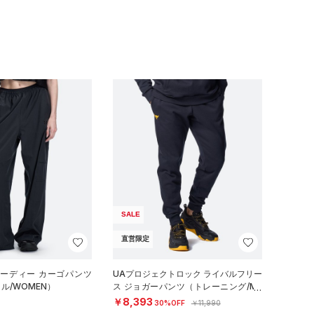
SALE
直営限定
オーディー カーゴパンツ
UAプロジェクトロック ライバルフリー
ル/WOMEN）
ス ジョガーパンツ（トレーニング/ME
N）
￥8,393
30%OFF
￥11,990