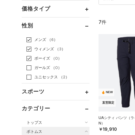
価格タイプ
7件
通常価格
（6）
性別
セール
（1）
メンズ
（6）
ウィメンズ
（3）
ボーイズ
（0）
ガールズ
（0）
ユニセックス
（2）
スポーツ
NEW
直営限定
ベースボール
（0）
カテゴリー
バスケットボール
（0）
UAシティ パンツ（ラ
トップス
N）
ゴルフ
（0）
￥19,910
ボトムス
トレーニング
すべてのトップス
（2）