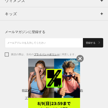
ウィメンズ
トップス
ウィメンズ
キッズ
トップス
ボトムス
キッズ
トップス
ボトムス
シューズ
シューズ
メールマガジンに登録する
ボトムス
シューズ
アクセサリー
アクセサリー
登録する
シューズ
アクセサリー
購読の際は、当社の
プライバシーポリシー
に同意します。
アクセサリー
スポーツブラ
レギンス＆タイツ
特定商取引法に基づく通販の表記
会員規約
プライバシーポリシー