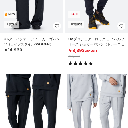
NEW
SALE
直営限定
直営限定
UAアーバンオーディー カーゴパン
UAプロジェクトロック ライバルフ
ツ（ライフスタイル/WOMEN）
リース ジョガーパンツ（トレーニン
グ/MEN）
￥14,960
￥8,393
30%OFF
￥11,990