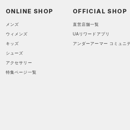
ブラック
ホワイト
ブラウン
グリーン
YL(150cm)
（0）
サンダル
（0）
ダッフルバッグ
ONLINE SHOP
OFFICIAL SHOP
YXL(160cm)
（0）
キャップ＆ビーニー
XS
ブルー
パープル
レッド
イエロー
メンズ
直営店舗一覧
（0）
ベルト
S
ウィメンズ
UAリワードアプリ
（0）
グローブ・手袋
M
オレンジ
その他
キッズ
アンダーアーマー コミュニ
（0）
アイウェア
L
シューズ
リストバンド＆ヘッドバンド
XL
価格
（0）
アクセサリー
2XL
特集ページ一覧
（0）
スポーツマスク
3XL
テクノロジー
～
（5）
円
円
ソックス
4XL
FLOW(フロー)
（0）
在庫
5XL
（0）
ネックウォーマー
HOVR(ホバー)
（0）
6XL
（0）
スリーブ
在庫あり
CHARGED(チャージド)
（0）
限定
FREE
（5）
タオル
MICRO G(マイクロＧ)
（0）
（0）
直営限定
ボール
（0）
コレクション
TRIBASE(トライベース)