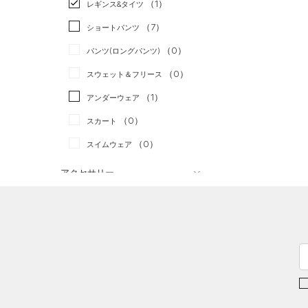
（1）
スポーツスタイル
（0）
レギンス&タイツ
（20）
Tシャツ
アメリカンフットボール
（7）
ショートパンツ
（2）
タンクトップ
（0）
（0）
パンツ(ロングパンツ)
（4）
ポロシャツ
サッカー
（0）
（0）
スウェット＆フリース
（2）
ロングTシャツ
リカバリー
（0）
（1）
アンダーウェア
（0）
パーカー&トレーナー
その他
（0）
（0）
スカート
（1）
ジャケット
（0）
スイムウェア
（1）
ジャージ
（0）
ベスト
アクセサリー
シューズ
（0）
ダウン・コート
すべてのアクセサリー
（3）
スポーツブラ
すべてのシューズ
（3）
バックパック
サイズ
（0）
（3）
セットアップ
スポーツシューズ
ショルダー＆トートバッグ
（0）
YXS(120cm)
カラー
（0）
（0）
スイムウェア
スパイク
YS(130cm)
（1）
サックパック
スポーツスタイルシューズ
YM(140cm)
（0）
（0）
ウェストバッグ