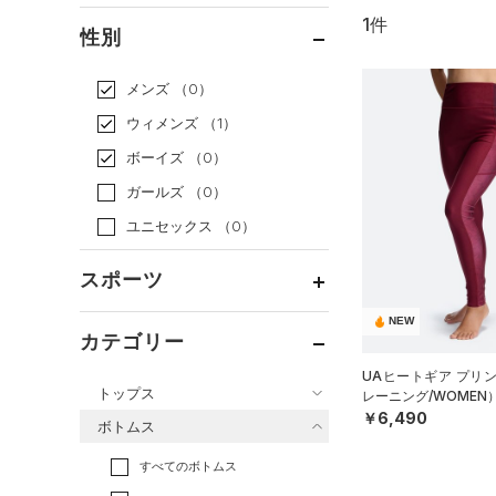
1件
通常価格
（1）
性別
セール
（0）
メンズ
（0）
ウィメンズ
（1）
ボーイズ
（0）
ガールズ
（0）
ユニセックス
（0）
スポーツ
NEW
ベースボール
（0）
カテゴリー
バスケットボール
（0）
UAヒートギア プリ
トップス
レーニング/WOMEN
ゴルフ
（0）
￥6,490
ボトムス
トレーニング
すべてのトップス
（1）
すべてのボトムス
ランニング
（0）
（13）
ベースレイヤー