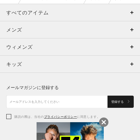
すべてのアイテム
メンズ
メンズ
ウィメンズ
トップス
ウィメンズ
キッズ
トップス
ボトムス
キッズ
トップス
ボトムス
シューズ
シューズ
メールマガジンに登録する
ボトムス
シューズ
アクセサリー
アクセサリー
登録する
シューズ
アクセサリー
購読の際は、当社の
プライバシーポリシー
に同意します。
アクセサリー
スポーツブラ