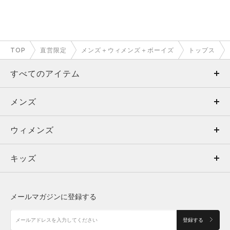
TOP
直営限定
メンズ＋ウィメンズ＋ボーイズ
トップス
すべてのアイテム
メンズ
メンズ
ウィメンズ
トップス
ウィメンズ
キッズ
トップス
ボトムス
キッズ
トップス
ボトムス
シューズ
シューズ
メールマガジンに登録する
ボトムス
シューズ
アクセサリー
アクセサリー
登録する