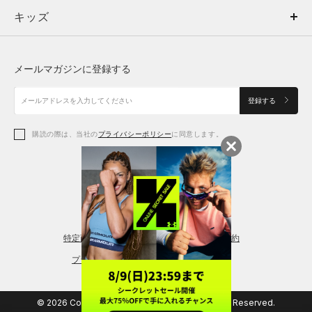
キッズ
トップス
ボトムス
キッズ
トップス
ボトムス
シューズ
シューズ
メールマガジンに登録する
ボトムス
シューズ
アクセサリー
アクセサリー
登録する
シューズ
アクセサリー
購読の際は、当社の
プライバシーポリシー
に同意します。
アクセサリー
スポーツブラ
レギンス＆タイツ
特定商取引法に基づく通販の表記
会員規約
プライバシーポリシー
© 2026 Copyright DOME Corporation. All Rights Reserved.