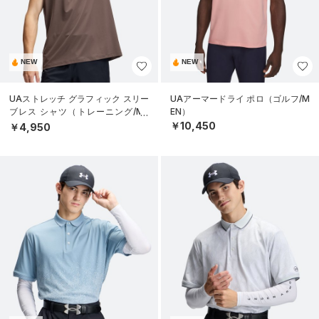
NEW
NEW
UAストレッチ グラフィック スリー
UAアーマードライ ポロ（ゴルフ/M
ブレス シャツ（トレーニング/ME
EN）
N）
￥10,450
￥4,950