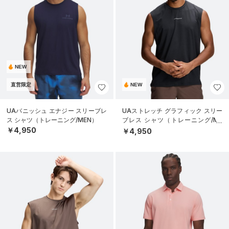
NEW
直営限定
NEW
UAバニッシュ エナジー スリーブレ
UAストレッチ グラフィック スリー
ス シャツ（トレーニング/MEN）
ブレス シャツ（トレーニング/ME
N）
￥4,950
￥4,950