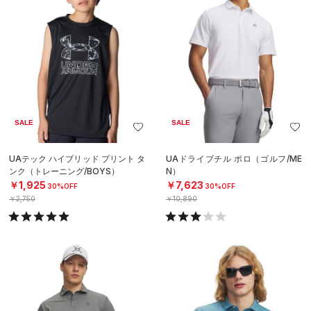
SALE
SALE
UAテック ハイブリッド プリント タ
UAドライブチル ポロ（ゴルフ/ME
ンク（トレーニング/BOYS）
N）
￥1,925
￥7,623
30%OFF
30%OFF
￥2,750
￥10,890