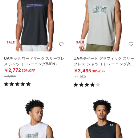
SALE
SALE
UAテック ワードマーク スリーブレ
UAモチベート グラフィック スリー
ス シャツ（トレーニング/MEN）
ブレス シャツ（トレーニング/ME
N）
￥2,772
￥3,465
30%OFF
30%OFF
￥3,960
￥4,950