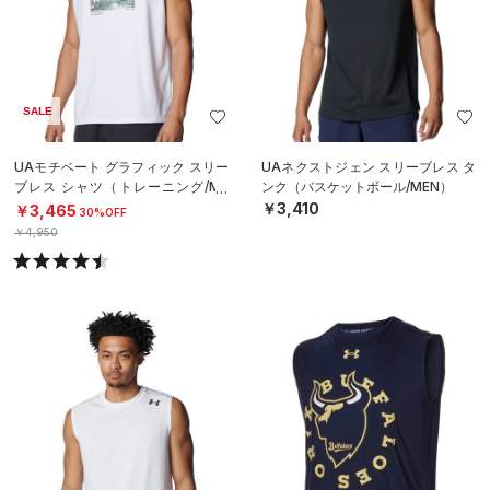
SALE
UAモチベート グラフィック スリー
UAネクストジェン スリーブレス タ
ブレス シャツ（トレーニング/ME
ンク（バスケットボール/MEN）
N）
￥3,410
￥3,465
30%OFF
￥4,950