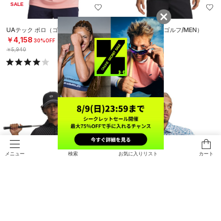
SALE
UAテック ポロ（ゴルフ/MEN）
UAテック ポロ（ゴルフ/MEN）
￥4,158
￥5,940
30%OFF
￥5,940
SOLD OUT
検索
お気に入りリスト
カート
メニュー
SALE
SALE