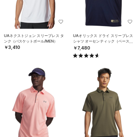
UAネクストジェン スリーブレス タ
UAオリックス ドライ スリーブレス
ンク（バスケットボール/MEN）
シャツ オーセンティック（ベースボ
ール/MEN）
￥3,410
￥7,480