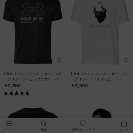
UAオリックス テック ショートスリ
UAオリックス テック ショートスリ
ーブ Tシャツ〈ビッグロゴ〉（ベー
ーブ Tシャツ〈オリっこ〉（ベース
スボール/UNISEX）
ボール/KIDS）
￥3,850
￥3,300
検索
お気に入りリスト
カート
メニュー