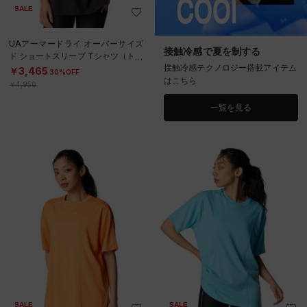
SALE
UAアーマードライ オーバーサイズ
接触冷感で夏を制する
ド ショートスリーブ Tシャツ（トレ
接触冷感テクノロジー搭載アイテム
ーニング/WOMEN）
￥3,465
30%OFF
はこちら
￥4,950
一覧を見る
SALE
SALE