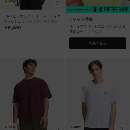
NEW
UAヘビーウェイト オーバーサイズ
Tシャツ特集
ウォッシュ ショートスリーブ Tシャ
様々なアスリートのニーズに応える
ツ（ライフスタイル/MEN）
￥6,490
豊富なラインアップ
特集を見る
NEW
NEW