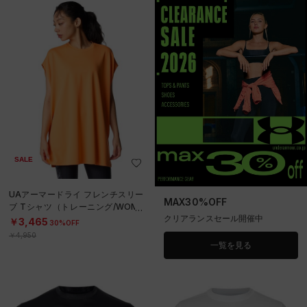
SALE
UAアーマードライ フレンチスリー
MAX30%OFF
ブ Tシャツ（トレーニング/WOME
クリアランスセール開催中
N）
￥3,465
30%OFF
￥4,950
一覧を見る