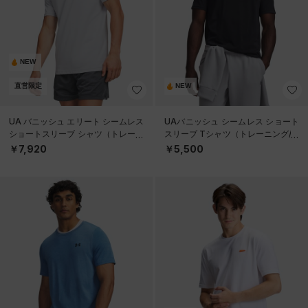
NEW
直営限定
NEW
UA バニッシュ エリート シームレス
UAバニッシュ シームレス ショート
ショートスリーブ シャツ（トレーニ
スリーブ Tシャツ（トレーニング/M
ング/MEN）
EN）
￥7,920
￥5,500