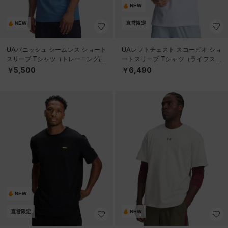
NEW
NEW
直営限定
UAバニッシュ シームレス ショート
UAレフトチェスト スコーピオ ショ
スリーブ Tシャツ（トレーニング/M
ートスリーブ Tシャツ（ライフスタ
EN）
イル/MEN）
￥5,500
￥6,490
NEW
直営限定
NEW