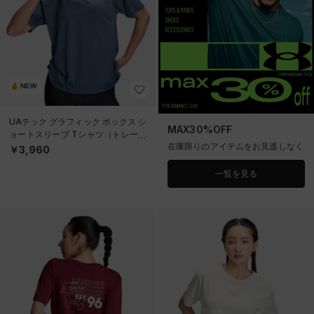
NEW
UAテック グラフィック ボックス シ
MAX30%OFF
ョートスリーブ Tシャツ（トレーニ
在庫限りのアイテムをお見逃しなく
ング/WOMEN）
￥3,960
一覧を見る