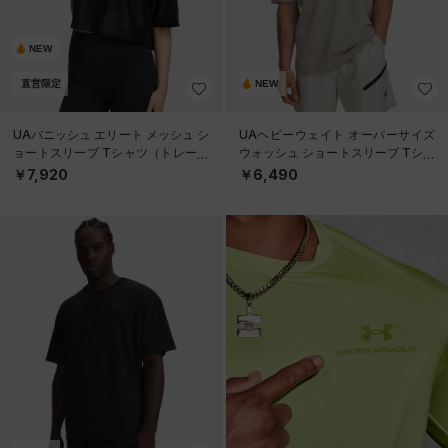
NEW
直営限定
NEW
UAバニッシュ エリート メッシュ シ
UAヘビーウェイト オーバーサイズ
ョートスリーブ Tシャツ（トレーニ
ウォッシュ ショートスリーブ Tシャ
ング/WOMEN）
ツ（ライフスタイル/MEN）
￥7,920
￥6,490