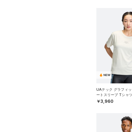
NEW
UAテック グラフィッ
ートスリーブ Tシャ
WOMEN）
￥3,960