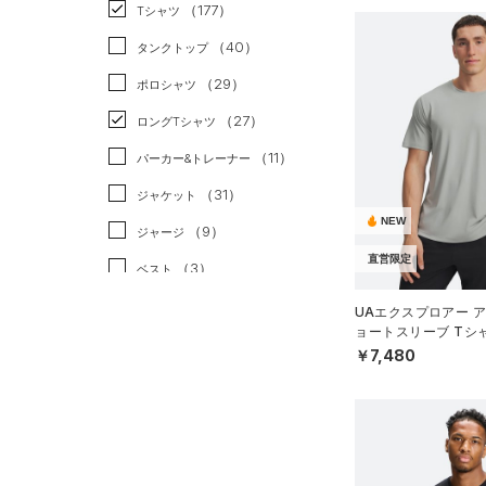
スポーツスタイル
（28）
（177）
Tシャツ
アメリカンフットボール
（40）
タンクトップ
（0）
（29）
ポロシャツ
サッカー
（7）
（27）
ロングTシャツ
リカバリー
（4）
（11）
パーカー&トレーナー
その他
（0）
（31）
ジャケット
NEW
（9）
ジャージ
直営限定
（3）
ベスト
（3）
ダウン・コート
UAエクスプロアー ア
ョートスリーブ Tシ
（11）
スポーツブラ
イル/MEN）
￥7,480
（1）
セットアップ
（2）
スイムウェア
ボトムス