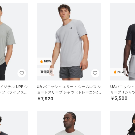
NEW
直営限定
NEW
イソチル UPF シ
UA バニッシュ エリート シームレス シ
UAバニッシュ
ャツ（ライフスタ
ョートスリーブ シャツ（トレーニング/
リーブ Tシャ
MEN）
￥5,500
￥7,920