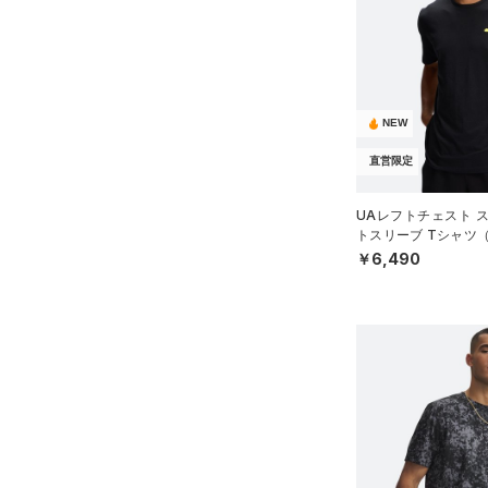
アクセサリー
すべてのボトムス
シューズ
すべてのアクセサリー
（50）
レギンス&タイツ
すべてのシューズ
（29）
バックパック
（91）
ショートパンツ
サイズ
（105）
スポーツシューズ
ショルダー＆トートバッグ
（59）
パンツ(ロングパンツ)
NEW
（10）
YXS(120cm)
カラー
（11）
スパイク
（8）
スウェット＆フリース
直営限定
YS(130cm)
（8）
サックパック
スポーツスタイルシューズ
（29）
アンダーウェア
YM(140cm)
（24）
（9）
UAレフトチェスト 
ウェストバッグ
（0）
トスリーブ Tシャツ
ブラック
スカート
ホワイト
ブラウン
グリーン
YL(150cm)
（15）
サンダル
（13）
ダッフルバッグ
MEN）
￥6,490
（5）
YXL(160cm)
スイムウェア
（37）
キャップ＆ビーニー
XS
ブルー
パープル
レッド
イエロー
（6）
ベルト
S
（38）
グローブ・手袋
M
オレンジ
その他
（11）
アイウェア
L
リストバンド＆ヘッドバンド
XL
価格
（8）
2XL