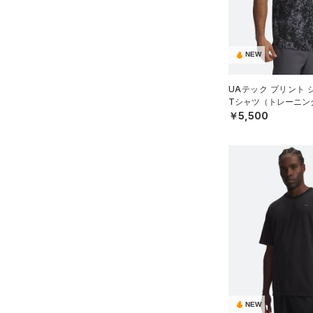
（0）
スポーツマスク
3XL
テクノロジー
～
（56）
円
円
ソックス
4XL
FLOW(フロー)
（0）
在庫
5XL
（0）
ネックウォーマー
NEW
HOVR(ホバー)
（0）
6XL
（5）
スリーブ
在庫あり
CHARGED(チャージド)
（0）
UAテック プリント
限定
32A
（4）
タオル
Tシャツ（トレーニング
MICRO G(マイクロＧ)
（0）
34A
￥5,500
（0）
直営限定
ボール
（19）
コレクション
TRIBASE(トライベース)
36A
公式サイト限定
（0）
（0）
（0）
イヤホン＆ヘッドホン
32B
プロジェクトロック
（0）
在庫残りわずか
（3）
RUSH(ラッシュ)
（3）
（3）
ウォーターボトル
34B
ステフィン・カリー
（4）
ISO-CHILL(アイソチル)
（2）
（8）
その他
36B
アジア限定
（0）
Tech(テック)
（29）
38B
COLDGEAR ARMOUR(コール
32C
ドギアアーマー)
（0）
34C
HEATGEAR ARMOUR(ヒート
36C
ギアアーマー)
（2）
38C
NEW
STORM(ストーム)
（0）