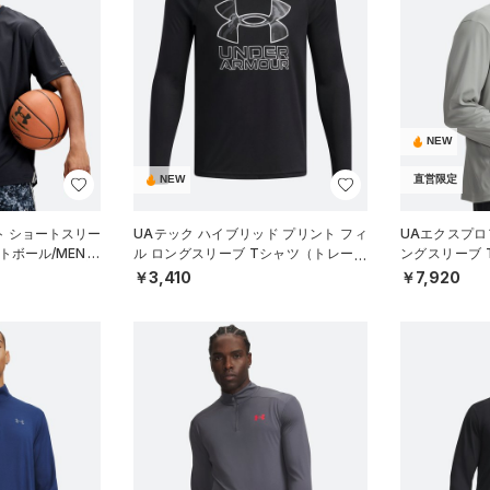
NEW
NEW
直営限定
ト ショートスリー
UAテック ハイブリッド プリント フィ
UAエクスプロア
トボール/MEN）
ル ロングスリーブ Tシャツ（トレーニ
ングスリーブ
ング/BOYS）
ル/MEN）
￥3,410
￥7,920