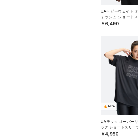
S(A-C)
COLDGEAR INFRARED(コー
UAヘビーウェイト 
S(D-DD)
ルドギアインフラレッド)
ォッシュ ショートス
（0）
（ライフスタイル/ME
M(A-C)
￥6,490
AUXETIC(オーゼティック)
M(D-DD)
（0）
L(A-C)
Charged Cotton(チャージド
L(D-DD)
コットン)
（2）
XL(A-C)
Rival Fleece(ライバルフリー
XL(D-DD)
ス)
（0）
Armour Fleece(アーマーフリ
ース)
（0）
NEW
UAテック オーバー
ック ショートスリー
ーニング/WOMEN）
￥4,950