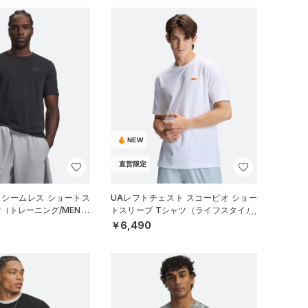
NEW
直営限定
 シームレス ショートス
UAレフトチェスト スコーピオ ショー
ツ（トレーニング/MEN）
トスリーブ Tシャツ（ライフスタイル/
MEN）
￥6,490