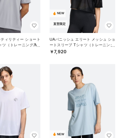
NEW
直営限定
ーティリティー ショート
UAバニッシュ エリート メッシュ ショ
ャツ（トレーニング/ME
ートスリーブ Tシャツ（トレーニング/
WOMEN）
￥7,920
NEW