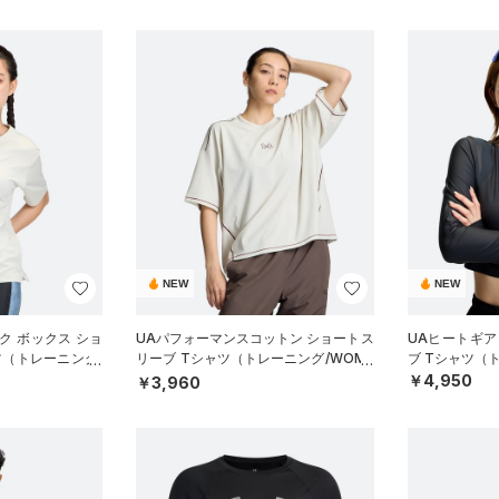
NEW
NEW
ク ボックス ショ
UAパフォーマンスコットン ショートス
UAヒートギア
ツ（トレーニング/
リーブ Tシャツ（トレーニング/WOME
ブ Tシャツ（
N）
￥4,950
￥3,960