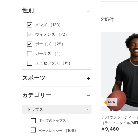
通常価格
（123）
性別
セール
（92）
215件
メンズ
（133）
ウィメンズ
（72）
ボーイズ
（25）
ガールズ
（4）
ユニセックス
（15）
スポーツ
ベースボール
（11）
カテゴリー
バスケットボール
（21）
NEW
トップス
ゴルフ
（0）
ザ バウンシーティー
トレーニング
すべてのトップス
（126）
（ライフスタイル/ME
￥9,460
ランニング
（18）
（109）
ベースレイヤー