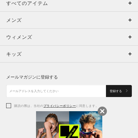
すべてのアイテム
メンズ
メンズ
ウィメンズ
トップス
ウィメンズ
キッズ
トップス
ボトムス
キッズ
トップス
ボトムス
シューズ
シューズ
メールマガジンに登録する
ボトムス
シューズ
アクセサリー
アクセサリー
登録する
シューズ
アクセサリー
購読の際は、当社の
プライバシーポリシー
に同意します。
アクセサリー
スポーツブラ