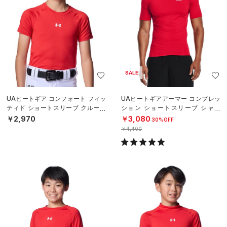
SALE
UAヒートギア コンフォート フィッ
UAヒートギアアーマー コンプレッ
ティド ショートスリーブ クルーネ
ション ショートスリーブ シャツ
ック シャツ（ベースボール/BOY
（トレーニング/MEN）
￥2,970
￥3,080
30%OFF
S）
￥4,400