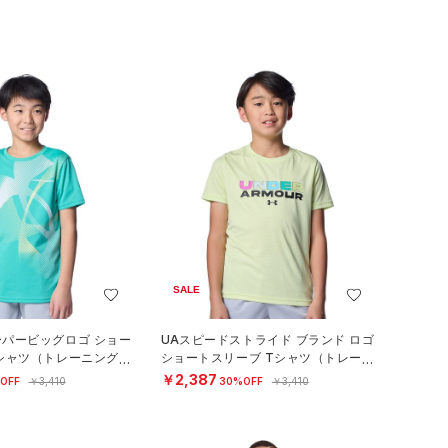
SALE
ーパービッグロゴ ショー
UAスピードストライド ブランド ロゴ
シャツ（トレーニング/B
ショートスリーブ Tシャツ（トレーニ
ング/BOYS）
￥2,387
OFF
￥3,410
30%OFF
￥3,410