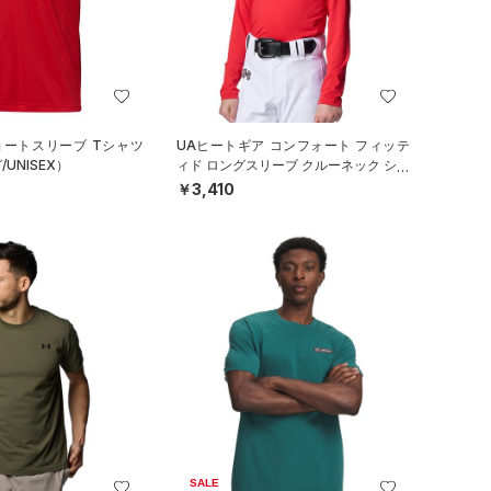
ョートスリーブ Tシャツ
UAヒートギア コンフォート フィッテ
UNISEX）
ィド ロングスリーブ クルーネック シャ
ツ（ベースボール/BOYS）
￥3,410
SALE