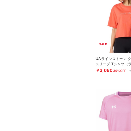
アクセサリー
すべてのボトムス
シューズ
すべてのアクセサリー
（2）
レギンス&タイツ
すべてのシューズ
（4）
バックパック
（16）
ショートパンツ
サイズ
（4）
スポーツシューズ
（1）
ショルダー＆トートバッグ
（2）
パンツ(ロングパンツ)
YXS(120cm)
カラー
（0）
スパイク
（2）
サックパック
（0）
スウェット＆フリース
SALE
YS(130cm)
スポーツスタイルシューズ
（0）
ウェストバッグ
（5）
アンダーウェア
YM(140cm)
（0）
UAラインストーン 
（0）
ダッフルバッグ
（0）
ブラック
スカート
ホワイト
ブラウン
グリーン
スリーブ Tシャツ（
YL(150cm)
（0）
サンダル
OMEN）
￥3,080
30%OFF
￥
（4）
キャップ＆ビーニー
（0）
YXL(160cm)
スイムウェア
（0）
XS
ベルト
ブルー
パープル
レッド
イエロー
S
（0）
グローブ・手袋
M
（0）
アイウェア
オレンジ
その他
L
リストバンド＆ヘッドバンド
（2）
XL
価格
2XL
（0）
スポーツマスク