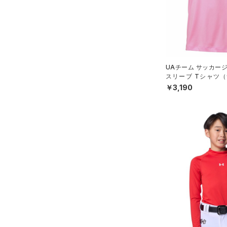
3XL
テクノロジー
（5）
ソックス
～
円
円
4XL
（0）
ネックウォーマー
FLOW(フロー)
（0）
在庫
5XL
（1）
スリーブ
HOVR(ホバー)
（0）
6XL
在庫あり
（5）
タオル
CHARGED(チャージド)
（0）
限定
UAチーム サッカー
スリーブ Tシャツ（サ
（0）
MICRO G(マイクロＧ)
ボール
（0）
X）
￥3,190
直営限定
（4）
コレクション
TRIBASE(トライベース)
（0）
イヤホン＆ヘッドホン
公式サイト限定
（0）
（0）
（2）
ウォーターボトル
プロジェクトロック
（0）
在庫残りわずか
（0）
RUSH(ラッシュ)
（3）
（3）
その他
ステフィン・カリー
（0）
ISO-CHILL(アイソチル)
（0）
アジア限定
（0）
Tech(テック)
（0）
COLDGEAR ARMOUR(コール
ドギアアーマー)
（0）
HEATGEAR ARMOUR(ヒート
ギアアーマー)
（2）
STORM(ストーム)
（0）