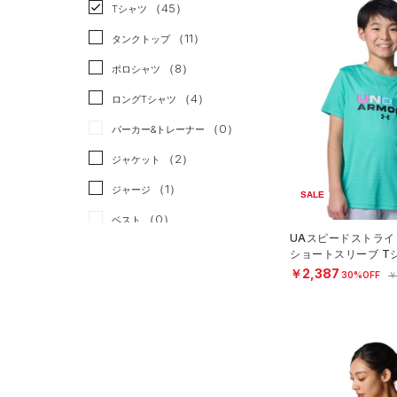
スポーツスタイル
（3）
（45）
Tシャツ
アメリカンフットボール
（11）
タンクトップ
（0）
（8）
ポロシャツ
サッカー
（9）
（4）
ロングTシャツ
リカバリー
（0）
（0）
パーカー&トレーナー
その他
（0）
（2）
ジャケット
（1）
ジャージ
SALE
（0）
ベスト
UAスピードストライ
（0）
ダウン・コート
ショートスリーブ T
ング/BOYS）
￥2,387
30%OFF
￥
（3）
スポーツブラ
（0）
セットアップ
（0）
スイムウェア
ボトムス