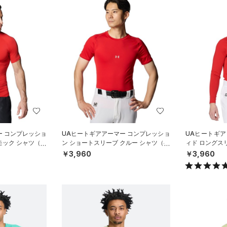
ー コンプレッショ
UAヒートギアアーマー コンプレッショ
UAヒートギア
モック シャツ（ベ
ン ショートスリーブ クルー シャツ（ベ
ィド ロングス
ースボール/MEN）
ツ（ベースボー
￥3,960
￥3,960