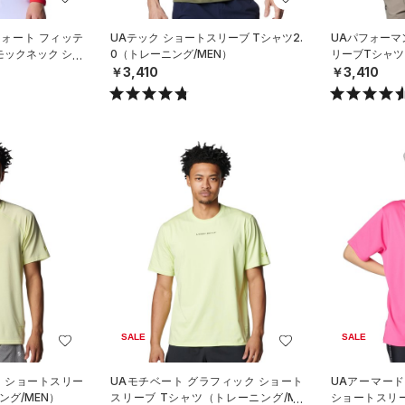
フォート フィッテ
UAテック ショートスリーブ Tシャツ2.
UAパフォーマ
モックネック シャ
0（トレーニング/MEN）
リーブTシャツ
YS）
￥3,410
￥3,410
SALE
SALE
ト ショートスリー
UAモチベート グラフィック ショート
UAアーマー
ング/MEN）
スリーブ Tシャツ（トレーニング/ME
ショートスリ