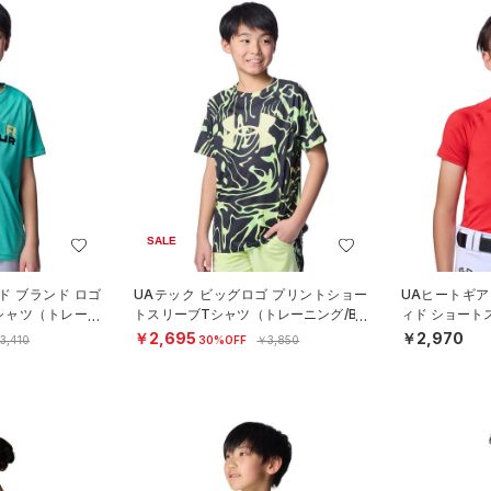
SALE
ド ブランド ロゴ
UAテック ビッグロゴ プリントショー
UAヒートギア
シャツ（トレーニ
トスリーブTシャツ（トレーニング/BO
ィド ショート
YS）
ャツ（ベースボ
￥2,695
￥2,970
3,410
30%OFF
￥3,850