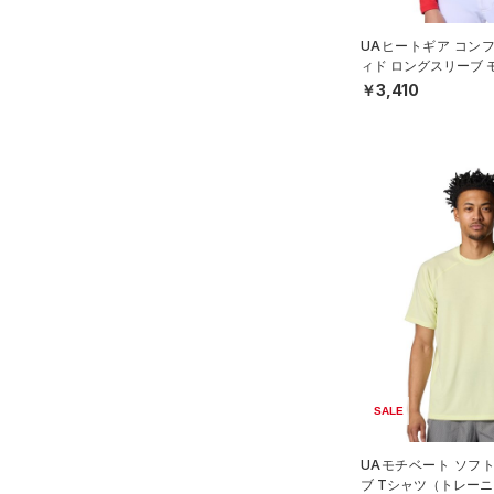
COLDGEAR INFRARED(コー
UAヒートギア コン
ルドギアインフラレッド)
ィド ロングスリーブ 
（0）
ツ（ベースボール/BO
￥3,410
AUXETIC(オーゼティック)
（0）
Charged Cotton(チャージド
コットン)
（1）
Rival Fleece(ライバルフリー
ス)
（0）
Armour Fleece(アーマーフリ
ース)
（0）
SALE
UAモチベート ソフ
ブ Tシャツ（トレーニ