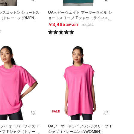
ンスコットン ショートス
UAヘビーウエイト アーマーラベル シ
（トレーニング/MEN）
ョートスリーブ Tシャツ（ライフスタ
イル/MEN）
￥3,465
30%OFF
￥4,950
SALE
ドライ オーバーサイズド
UAアーマードライ フレンチスリーブ T
ーブ Tシャツ（トレーニ
シャツ（トレーニング/WOMEN）