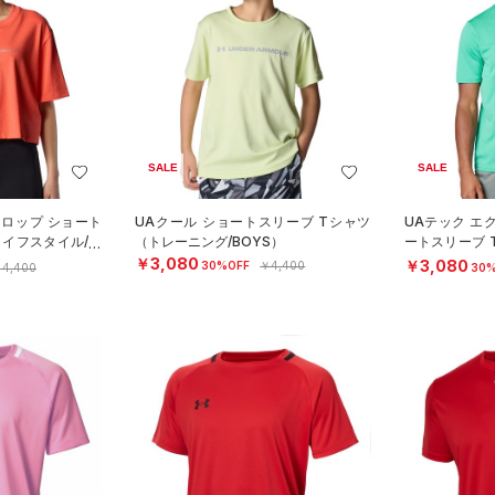
SALE
SALE
クロップ ショート
UAクール ショートスリーブ Tシャツ
UAテック エ
ライフスタイル/W
（トレーニング/BOYS）
ートスリーブ 
MEN）
￥3,080
￥3,080
30%OFF
￥4,400
4,400
30%