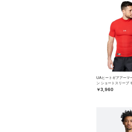
UAヒートギアアーマ
ン ショートスリーブ 
ースボール/MEN）
￥3,960