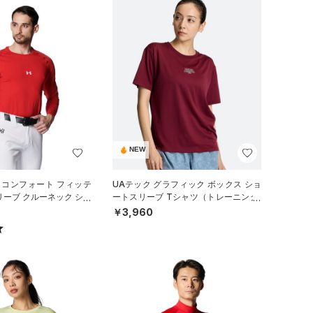
NEW
 コンフォート フィッテ
UAテック グラフィック ボックス ショ
リーブ クルーネック シャ
ートスリーブ Tシャツ（トレーニング/
ル/MEN）
WOMEN）
￥3,960