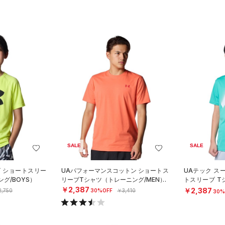
SALE
SALE
ゴ ショートスリー
UAパフォーマンスコットン ショートス
UAテック ス
グ/BOYS）
リーブTシャツ（トレーニング/MEN）
トスリーブ T
OYS）
￥2,387
￥2,387
,750
30%OFF
￥3,410
30%