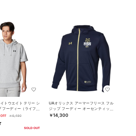
ライトウエイト テリー シ
UAオリックス アーマーフリース フル
ブ フーディー（ライフス
ジップ フーディー オーセンティック
（ベースボール/MEN）
￥14,300
OFF
￥6,490
SOLD OUT