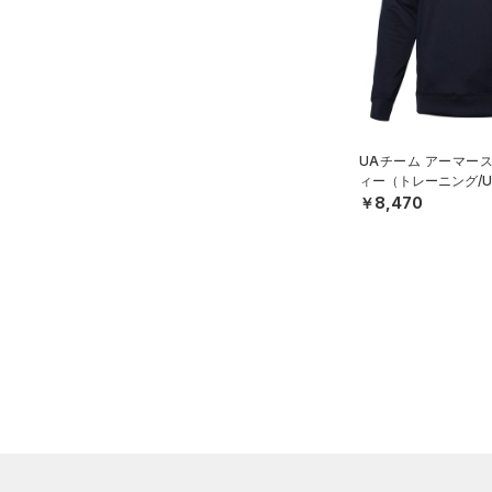
（0）
スポーツマスク
4XL
プロジェクトロック
（0）
在庫残りわずか
（4）
RUSH(ラッシュ)
（0）
（70）
ソックス
5XL
ステフィン・カリー
（0）
ISO-CHILL(アイソチル)
（0）
6XL
（1）
ネックウォーマー
アジア限定
（0）
Tech(テック)
（0）
（8）
スリーブ
COLDGEAR ARMOUR(コール
（10）
ドギアアーマー)
タオル
（0）
UAチーム アーマー
ィー（トレーニング/UN
HEATGEAR ARMOUR(ヒート
（0）
ボール
￥8,470
ギアアーマー)
（0）
（0）
イヤホン＆ヘッドホン
STORM(ストーム)
（0）
（5）
ウォーターボトル
COLDGEAR INFRARED(コー
（11）
その他
ルドギアインフラレッド)
（0）
AUXETIC(オーゼティック)
（0）
Charged Cotton(チャージド
コットン)
（0）
Rival Fleece(ライバルフリー