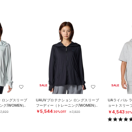
SALE
SALE
ン ロングスリーブ
UAUVプロテクション ロングスリーブ
UAライバル 
グ/WOMEN）
フーディー（トレーニング/WOMEN）
ョートスリー
タイル/MEN）
￥5,544
￥4,543
7,920
30%OFF
￥7,920
30%