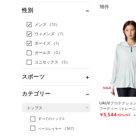
16件
通常価格
（13）
性別
セール
（3）
メンズ
（13）
ウィメンズ
（7）
ボーイズ
（1）
ガールズ
（0）
ユニセックス
（5）
スポーツ
SALE
ベースボール
（3）
カテゴリー
バスケットボール
（1）
UAUVプロテクショ
トップス
フーディー（トレーニン
ゴルフ
（0）
￥5,544
30%OFF
￥
トレーニング
すべてのトップス
（11）
ランニング
（0）
（167）
ベースレイヤー