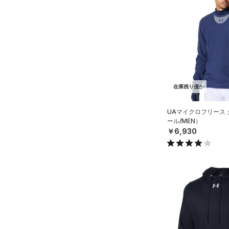
アクセサリー
すべてのボトムス
シューズ
すべてのアクセサリー
（60）
レギンス&タイツ
すべてのシューズ
（40）
バックパック
（158）
ショートパンツ
サイズ
（121）
スポーツシューズ
ショルダー＆トートバッグ
（82）
パンツ(ロングパンツ)
（12）
YXS(120cm)
カラー
（12）
スパイク
（10）
スウェット＆フリース
YS(130cm)
（13）
サックパック
在庫残り僅か
スポーツスタイルシューズ
（40）
アンダーウェア
YM(140cm)
（30）
価格
（10）
ウェストバッグ
（0）
ブラック
スカート
ホワイト
ブラウン
グリーン
UAマイクロフリース
YL(150cm)
（18）
サンダル
（16）
ダッフルバッグ
ール/MEN）
（7）
テクノロジー
YXL(160cm)
スイムウェア
￥6,930
（49）
キャップ＆ビーニー
～
円
円
S
ブルー
パープル
レッド
イエロー
（7）
FLOW(フロー)
（0）
ベルト
在庫
M
HOVR(ホバー)
（0）
（43）
グローブ・手袋
L
オレンジ
その他
在庫あり
CHARGED(チャージド)
（0）
限定
（12）
アイウェア
XL
MICRO G(マイクロＧ)
（0）
リストバンド＆ヘッドバンド
2XL
直営限定
（1）
コレクション
（11）
TRIBASE(トライベース)
3XL
公式サイト限定
（0）
（0）