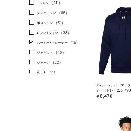
スポーツスタイル
（1）
（311）
Tシャツ
アメリカンフットボール
（65）
タンクトップ
（0）
（51）
ポロシャツ
サッカー
（0）
（38）
ロングTシャツ
リカバリー
（0）
（16）
パーカー&トレーナー
その他
（0）
（48）
ジャケット
（22）
ジャージ
（4）
ベスト
（3）
ダウン・コート
UAチーム アーマー
ィー（トレーニング/UN
（21）
スポーツブラ
￥8,470
（3）
セットアップ
（3）
スイムウェア
ボトムス