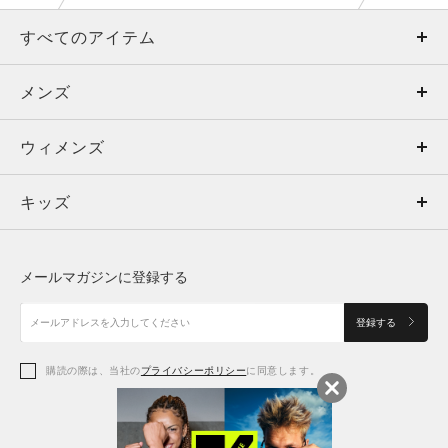
すべてのアイテム
メンズ
メンズ
ウィメンズ
トップス
ウィメンズ
キッズ
トップス
ボトムス
キッズ
トップス
ボトムス
シューズ
シューズ
メールマガジンに登録する
ボトムス
シューズ
アクセサリー
アクセサリー
登録する
シューズ
アクセサリー
購読の際は、当社の
プライバシーポリシー
に同意します。
アクセサリー
スポーツブラ