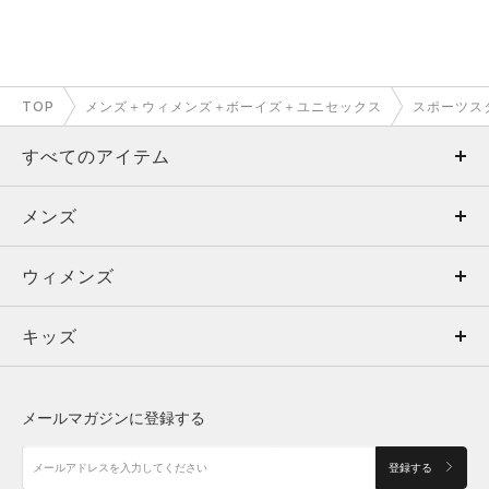
TOP
メンズ＋ウィメンズ＋ボーイズ＋ユニセックス
スポーツス
すべてのアイテム
メンズ
メンズ
ウィメンズ
トップス
ウィメンズ
キッズ
トップス
ボトムス
キッズ
トップス
ボトムス
シューズ
シューズ
メールマガジンに登録する
ボトムス
シューズ
アクセサリー
アクセサリー
登録する