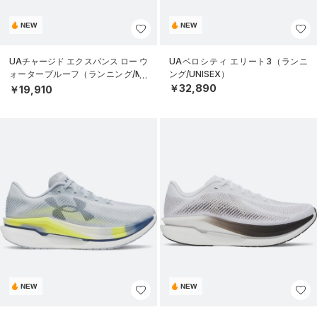
NEW
NEW
UAチャージド エクスパンス ロー ウ
UAベロシティ エリート3（ランニ
ォータープルーフ（ランニング/ME
ング/UNISEX）
N）
￥32,890
￥19,910
NEW
NEW