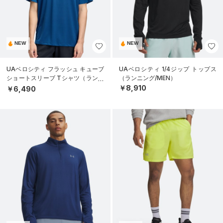
NEW
NEW
UAベロシティ フラッシュ キューブ
UAベロシティ 1/4ジップ トップス
ショートスリーブ Tシャツ（ランニ
（ランニング/MEN）
ング/MEN）
￥8,910
￥6,490