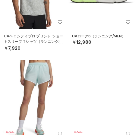
UAベロシティプロ プリント ショー
UAローグ6（ランニング/MEN）
トスリーブ Tシャツ（ランニング/M
￥12,980
EN）
￥7,920
SALE
SALE