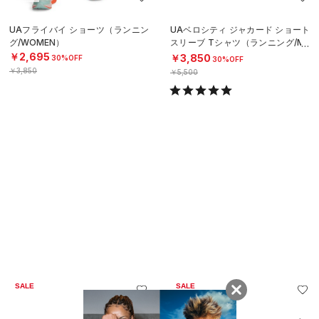
UAフライバイ ショーツ（ランニン
UAベロシティ ジャカード ショート
グ/WOMEN）
スリーブ Tシャツ（ランニング/ME
N）
￥2,695
￥3,850
30%OFF
30%OFF
￥3,850
￥5,500
SALE
SALE