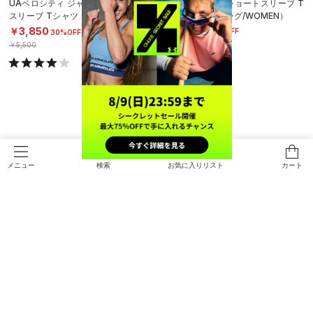
UAベロシティ ジャカード ショート
UAベロシティ ショートスリーブ T
スリーブ Tシャツ（ランニング/ME
シャツ（ランニング/WOMEN）
N）
￥3,465
￥3,850
30%OFF
30%OFF
￥4,950
￥5,500
検索
お気に入りリスト
カート
メニュー
SALE
SALE
UAベロシティ ショートスリーブ T
UAスピードストライド プリント シ
シャツ（ランニング/WOMEN）
ョートスリーブ Tシャツ（ランニン