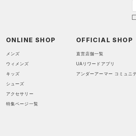
（1）
ショルダー＆トートバッグ
（1）
パンツ(ロングパンツ)
（0）
ポロシャツ
（0）
サックパック
（0）
スウェット＆フリース
（0）
ロングTシャツ
（0）
ウェストバッグ
（1）
アンダーウェア
（1）
パーカー&トレーナー
（0）
ダッフルバッグ
（0）
スカート
（0）
ジャケット
ONLINE SHOP
OFFICIAL SHOP
（0）
キャップ＆ビーニー
（0）
スイムウェア
（0）
ジャージ
メンズ
直営店舗一覧
（0）
ベルト
（0）
ベスト
ウィメンズ
UAリワードアプリ
（1）
グローブ・手袋
（0）
ダウン・コート
キッズ
アンダーアーマー コミュニ
（0）
アイウェア
（0）
スポーツブラ
シューズ
リストバンド＆ヘッドバンド
（0）
セットアップ
（0）
アクセサリー
（0）
スイムウェア
（0）
スポーツマスク
特集ページ一覧
（1）
ソックス
（0）
ネックウォーマー
（0）
スリーブ