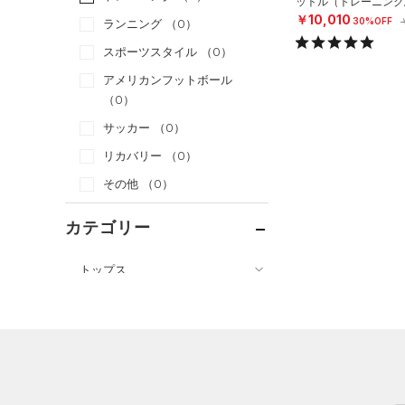
ットル（トレーニング/U
￥10,010
30%OFF
ランニング
（0）
スポーツスタイル
（0）
アメリカンフットボール
（0）
サッカー
（0）
リカバリー
（0）
その他
（0）
カテゴリー
トップス
ボトムス
すべてのトップス
アクセサリー
すべてのボトムス
（4）
ベースレイヤー
すべてのアクセサリー
（1）
レギンス&タイツ
（4）
Tシャツ
（2）
バックパック
（1）
ショートパンツ
（0）
タンクトップ