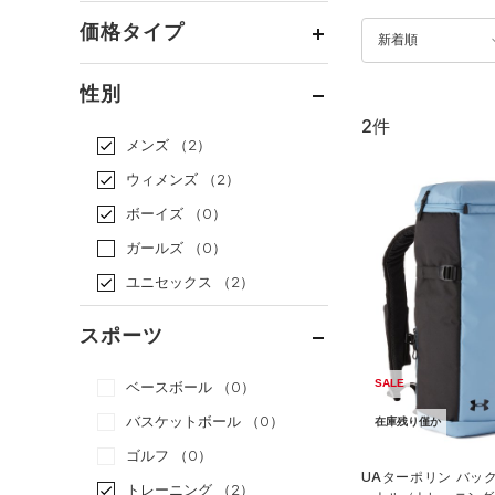
価格タイプ
新着順
通常価格
（0）
性別
セール
（2）
2件
メンズ
（2）
ウィメンズ
（2）
ボーイズ
（0）
ガールズ
（0）
ユニセックス
（2）
スポーツ
SALE
ベースボール
（0）
バスケットボール
（0）
在庫残り僅か
ゴルフ
（0）
UAターポリン バック
トレーニング
（2）