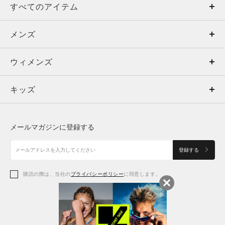
すべてのアイテム
メンズ
メンズ
ウィメンズ
トップス
ウィメンズ
キッズ
トップス
ボトムス
キッズ
トップス
ボトムス
シューズ
シューズ
メールマガジンに登録する
ボトムス
シューズ
アクセサリー
アクセサリー
登録する
シューズ
アクセサリー
購読の際は、当社の
プライバシーポリシー
に同意します。
アクセサリー
スポーツブラ