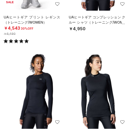
SALE
UAヒートギア プリント レギンス
UAヒートギア コンプレッション ク
（トレーニング/WOMEN）
ルー シャツ（トレーニング/WOME
N）
￥4,543
￥4,950
30%OFF
￥6,490