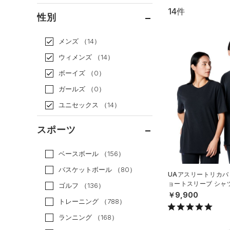
14件
通常価格
（13）
性別
セール
（1）
メンズ
（14）
ウィメンズ
（14）
ボーイズ
（0）
ガールズ
（0）
ユニセックス
（14）
スポーツ
ベースボール
（156）
バスケットボール
（80）
UAアスリートリカバ
ョートスリーブ シャ
ゴルフ
（136）
ル/UNISEX）
￥9,900
トレーニング
（788）
ランニング
（168）