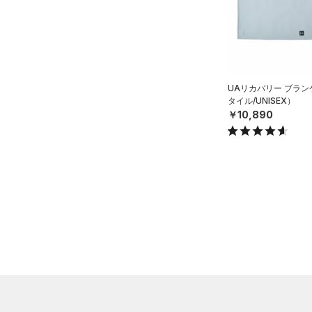
ルドギアインフラレッド)
（0）
（0）
ボール
AUXETIC(オーゼティック)
（0）
イヤホン＆ヘッドホン
（0）
（0）
ウォーターボトル
Charged Cotton(チャージド
UAリカバリー ブラ
（0）
その他
コットン)
（0）
タイル/UNISEX）
Rival Fleece(ライバルフリー
￥10,890
ス)
（0）
Armour Fleece(アーマーフリ
ース)
（0）