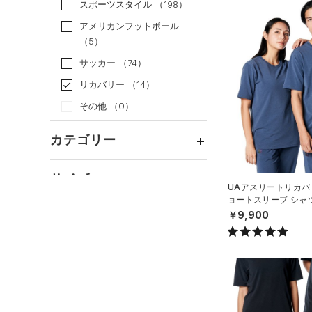
スポーツスタイル
（198）
アメリカンフットボール
（5）
サッカー
（74）
リカバリー
（14）
その他
（0）
カテゴリー
トップス
サイズ
UAアスリートリカバ
ボトムス
すべてのトップス
ョートスリーブ シャ
ル/UNISEX）
カテゴリーを選択してください。
アクセサリー
￥9,900
カラー
すべてのボトムス
（0）
ベースレイヤー
シューズ
すべてのアクセサリー
（0）
レギンス&タイツ
（2）
Tシャツ
価格
すべてのシューズ
（0）
バックパック
（2）
ショートパンツ
（0）
タンクトップ
ブラック
ホワイト
ブラウン
グリーン
（0）
スポーツシューズ
ショルダー＆トートバッグ
（4）
パンツ(ロングパンツ)
（0）
ポロシャツ
テクノロジー
（0）
（0）
スパイク
～
円
円
（0）