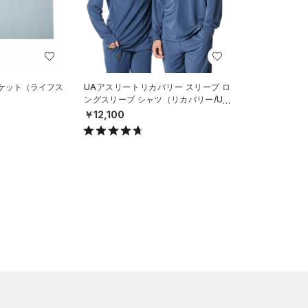
ンケット（ライフス
UAアスリートリカバリー スリープ ロ
ングスリーブ シャツ（リカバリー/UNI
SEX）
￥12,100