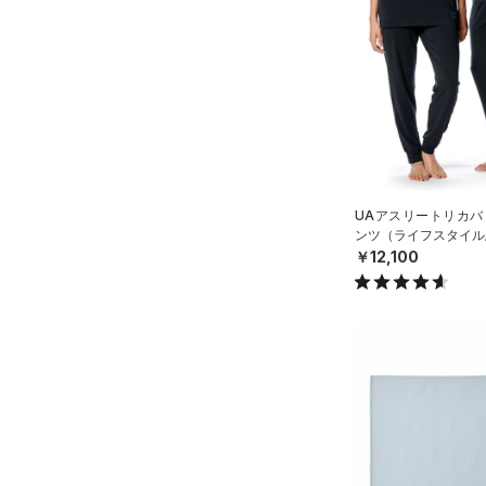
スウェット＆フリース
（2）
ロングTシャツ
ブルー
パープル
レッド
イエロー
（0）
サックパック
FLOW(フロー)
（0）
スポーツスタイルシューズ
在庫
（0）
アンダーウェア
（0）
パーカー&トレーナー
（0）
（0）
ウェストバッグ
HOVR(ホバー)
（0）
（0）
スカート
（0）
ジャケット
オレンジ
その他
（0）
在庫あり
サンダル
（0）
ダッフルバッグ
CHARGED(チャージド)
（0）
限定
（0）
スイムウェア
（2）
ジャージ
MICRO G(マイクロＧ)
（0）
（0）
キャップ＆ビーニー
直営限定
（4）
（0）
ベスト
コレクション
TRIBASE(トライベース)
（0）
ベルト
公式サイト限定
（0）
（0）
（0）
ダウン・コート
（0）
グローブ・手袋
プロジェクトロック
（0）
在庫残りわずか
（1）
UAアスリートリカバ
RUSH(ラッシュ)
（0）
（0）
スポーツブラ
ンツ（ライフスタイル/U
（0）
アイウェア
ステフィン・カリー
（0）
ISO-CHILL(アイソチル)
（0）
￥12,100
（0）
セットアップ
リストバンド＆ヘッドバンド
アジア限定
（0）
Tech(テック)
（0）
（0）
（0）
スイムウェア
COLDGEAR ARMOUR(コール
（0）
スポーツマスク
ドギアアーマー)
（0）
（0）
ソックス
HEATGEAR ARMOUR(ヒート
ギアアーマー)
（0）
（0）
ネックウォーマー
STORM(ストーム)
（0）
（0）
スリーブ
COLDGEAR INFRARED(コー
（0）
タオル