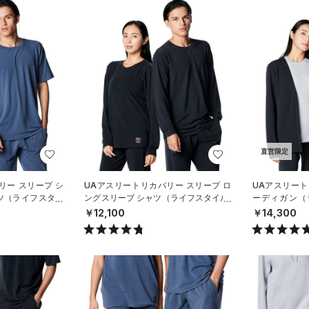
直営限定
リー スリープ シ
UAアスリートリカバリー スリープ ロ
UAアスリート
ツ（ライフスタイ
ングスリーブ シャツ（ライフスタイル/
ーディガン（ラ
UNISEX）
X）
￥12,100
￥14,300