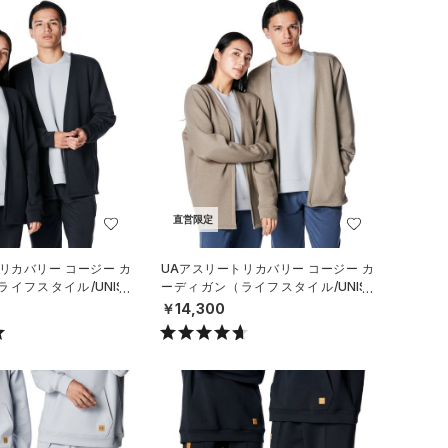
直営限定
リカバリー コージー カ
UAアスリートリカバリー コージー カ
イフスタイル/UNISE
ーディガン（ライフスタイル/UNISE
X）
￥14,300