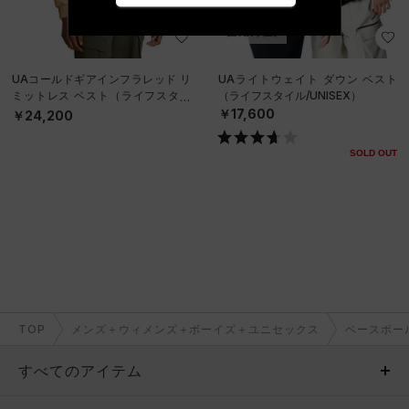
直営限定
在庫残り僅か
UAコールドギアインフラレッド リ
UAライトウェイト ダウン ベスト
ミットレス ベスト（ライフスタイ
（ライフスタイル/UNISEX）
ル/WOMEN）
￥17,600
￥24,200
SOLD OUT
TOP
メンズ＋ウィメンズ＋ボーイズ＋ユニセックス
ベースボー
すべてのアイテム