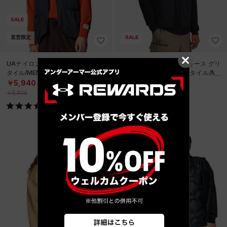
SALE
直営限定
SALE
UAナイロン リブ ベスト（ライフス
UAアンストッパブル フリース グリ
タイル/MEN）
ッド ベスト（ライフスタイル/ME
N）
￥5,940
￥9,086
40%OFF
30%OFF
￥9,900
￥12,980