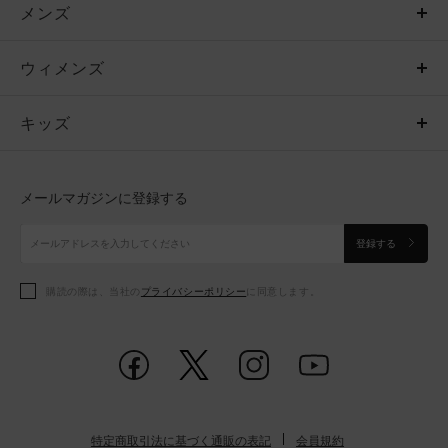
メンズ
メンズ
ウィメンズ
トップス
ウィメンズ
キッズ
トップス
ボトムス
キッズ
トップス
ボトムス
シューズ
シューズ
メールマガジンに登録する
ボトムス
シューズ
アクセサリー
アクセサリー
登録する
シューズ
アクセサリー
購読の際は、当社の
プライバシーポリシー
に同意します。
アクセサリー
スポーツブラ
レギンス＆タイツ
特定商取引法に基づく通販の表記
会員規約