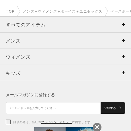
TOP
メンズ＋ウィメンズ＋ボーイズ＋ユニセックス
ベースボー
すべてのアイテム
メンズ
メンズ
ウィメンズ
トップス
ウィメンズ
キッズ
トップス
ボトムス
キッズ
トップス
ボトムス
シューズ
シューズ
メールマガジンに登録する
ボトムス
シューズ
アクセサリー
アクセサリー
登録する
シューズ
アクセサリー
購読の際は、当社の
プライバシーポリシー
に同意します。