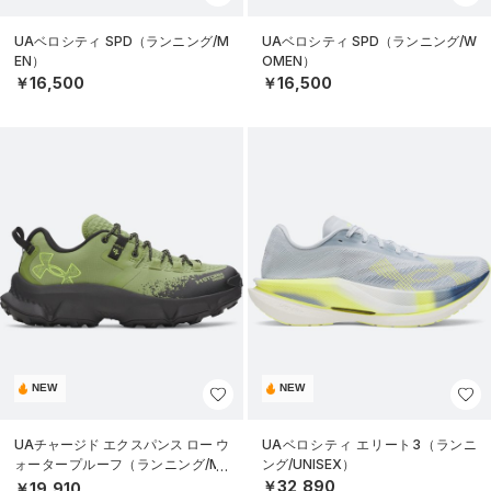
UAベロシティ SPD（ランニング/M
UAベロシティ SPD（ランニング/W
EN）
OMEN）
￥16,500
￥16,500
NEW
NEW
UAチャージド エクスパンス ロー ウ
UAベロシティ エリート3（ランニ
ォータープルーフ（ランニング/ME
ング/UNISEX）
N）
￥32,890
￥19,910