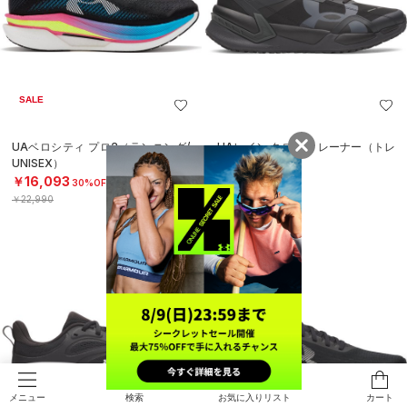
SALE
UAベロシティ プロ2（ランニング/
UAレイン クロス トレーナー（トレ
UNISEX）
ーニング/MEN）
￥16,093
￥16,940
30%OFF
￥22,990
検索
お気に入りリスト
カート
メニュー