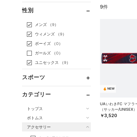
9件
通常価格
（8）
性別
セール
（1）
メンズ
（9）
ウィメンズ
（9）
ボーイズ
（0）
ガールズ
（0）
ユニセックス
（9）
スポーツ
NEW
ベースボール
（0）
カテゴリー
バスケットボール
（0）
UAいわきFC マフラ
トップス
（サッカー/UNISEX）
ゴルフ
（0）
￥3,520
ボトムス
トレーニング
すべてのトップス
（5）
アクセサリー
すべてのボトムス
ランニング
（0）
（120）
ベースレイヤー