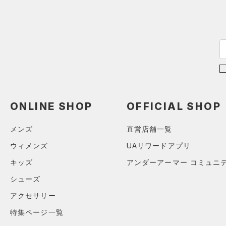
ブラック
ホワイト
ブラウン
グリーン
（15）
サンダル
ブルー
パープル
レッド
イエロー
オレンジ
その他
価格
ONLINE SHOP
OFFICIAL SHOP
メンズ
直営店舗一覧
テクノロジー
～
円
円
ウィメンズ
UAリワードアプリ
FLOW(フロー)
（0）
在庫
キッズ
アンダーアーマー コミュニ
HOVR(ホバー)
（0）
シューズ
在庫あり
CHARGED(チャージド)
（0）
アクセサリー
MICRO G(マイクロＧ)
（0）
限定
特集ページ一覧
TRIBASE(トライベース)