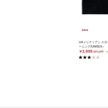
ソックス
（0）
ネックウォーマー
（5）
スリーブ
（9）
タオル
SALE
（0）
ボール
（0）
イヤホン＆ヘッドホン
UAメリディアン ス
ーニング/UNISEX）
（2）
ウォーターボトル
￥2,695
30%OFF
￥
（5）
その他
シューズ
すべてのシューズ
サイズ
（102）
スポーツシューズ
ONESIZE
カラー
（11）
スパイク
スポーツスタイルシューズ
（22）