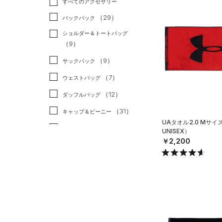
すべてのアクセサリー
（51）
スポーツスタイル
（0）
レギンス&タイツ
（176）
Tシャツ
（29）
アメリカンフットボール
バックパック
（85）
ショートパンツ
（37）
タンクトップ
（0）
ショルダー＆トートバッグ
（56）
パンツ(ロングパンツ)
（30）
ポロシャツ
（9）
サッカー
（4）
（3）
スウェット＆フリース
（28）
ロングTシャツ
リカバリー
（0）
（9）
サックパック
（28）
アンダーウェア
（10）
パーカー&トレーナー
その他
（0）
（7）
ウェストバッグ
（0）
スカート
（31）
ジャケット
（12）
ダッフルバッグ
（5）
スイムウェア
（10）
ジャージ
（31）
キャップ＆ビーニー
（2）
UAタオル2.0 Mサ
ベスト
（6）
ベルト
UNISEX）
（3）
ダウン・コート
￥2,200
（36）
グローブ・手袋
（14）
スポーツブラ
（5）
アイウェア
（1）
セットアップ
リストバンド＆ヘッドバンド
（7）
（2）
スイムウェア
（0）
スポーツマスク
（49）