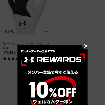
直営限定
UAメダル ゴルフグローブ（ゴルフ/
MEN）
￥1,430