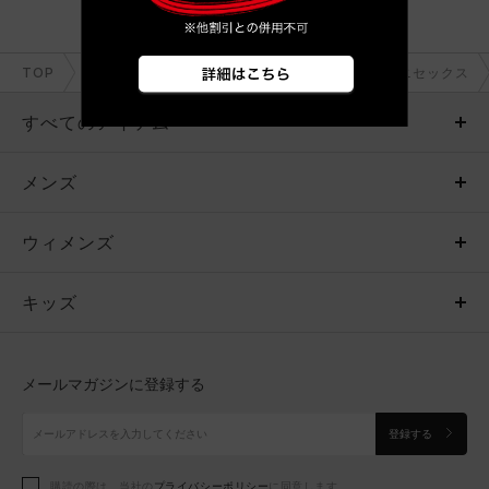
TOP
直営限定
メンズ＋ウィメンズ＋ボーイズ＋ユニセックス
すべてのアイテム
メンズ
メンズ
ウィメンズ
トップス
ウィメンズ
キッズ
トップス
ボトムス
キッズ
トップス
ボトムス
シューズ
シューズ
メールマガジンに登録する
ボトムス
シューズ
アクセサリー
アクセサリー
登録する
シューズ
アクセサリー
購読の際は、当社の
プライバシーポリシー
に同意します。