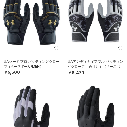
UAヤード プロ バッティンググロー
UAアンディナイアブル バッティン
ブ（ベースボール/MEN）
ググローブ （両手用）（ベースボー
ル/MEN）
￥5,500
￥8,470