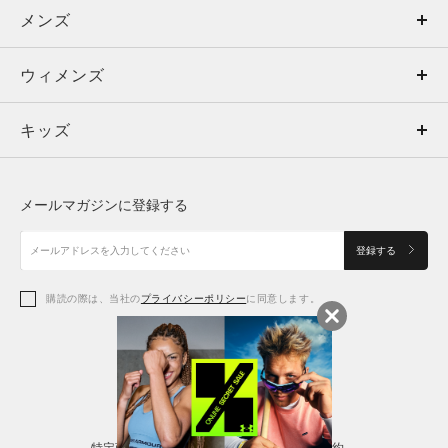
メンズ
メンズ
ウィメンズ
トップス
ウィメンズ
キッズ
トップス
ボトムス
キッズ
トップス
ボトムス
シューズ
シューズ
メールマガジンに登録する
ボトムス
シューズ
アクセサリー
アクセサリー
登録する
シューズ
アクセサリー
購読の際は、当社の
プライバシーポリシー
に同意します。
アクセサリー
スポーツブラ
レギンス＆タイツ
特定商取引法に基づく通販の表記
会員規約