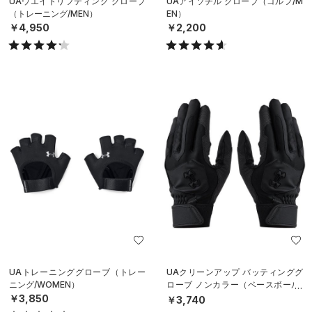
UAウエイトリフティング グローブ
UAアイソチル グローブ（ゴルフ/M
（トレーニング/MEN）
EN）
￥4,950
￥2,200
UAトレーニンググローブ（トレー
UAクリーンアップ バッティンググ
ニング/WOMEN）
ローブ ノンカラー（ベースボール/
MEN）
￥3,850
￥3,740