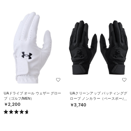
UAドライブ オール ウェザー グロー
UAクリーンアップ バッティンググ
ブ（ゴルフ/MEN）
ローブ ノンカラー（ベースボール/
MEN）
￥2,200
￥3,740