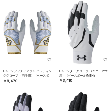
UAアンディナイアブル バッティン
UAアンダーグローブ （左手・片手
ググローブ （両手用）（ベースボー
用）（ベースボール/MEN）
ル/MEN）
￥3,410
￥8,470