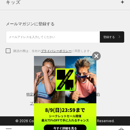
キッズ
トップス
ボトムス
キッズ
トップス
ボトムス
シューズ
シューズ
メールマガジンに登録する
ボトムス
シューズ
アクセサリー
アクセサリー
登録する
シューズ
アクセサリー
購読の際は、当社の
プライバシーポリシー
に同意します。
アクセサリー
スポーツブラ
レギンス＆タイツ
特定商取引法に基づく通販の表記
会員規約
プライバシーポリシー
© 2026 Copyright DOME Corporation. All Rights Reserved.