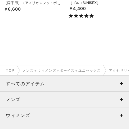
（両手用）（アメリカンフットボー
（ゴルフ/UNISEX）
ル/MEN）
￥4,400
￥6,600
TOP
メンズ＋ウィメンズ＋ボーイズ＋ユニセックス
アクセサリ
すべてのアイテム
メンズ
メンズ
ウィメンズ
トップス
ウィメンズ