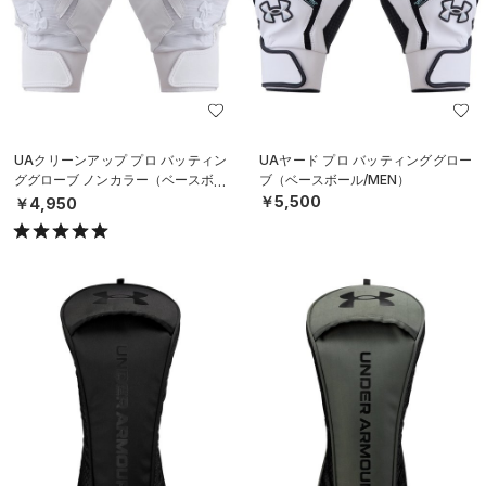
UAクリーンアップ プロ バッティン
UAヤード プロ バッティンググロー
ググローブ ノンカラー（ベースボー
ブ（ベースボール/MEN）
ル/MEN）
￥5,500
￥4,950