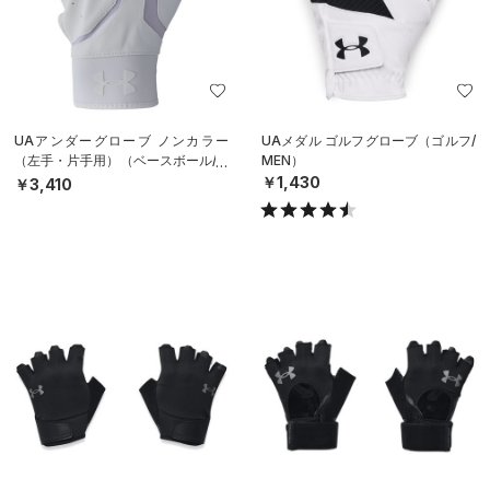
UAアンダーグローブ ノンカラー
UAメダル ゴルフグローブ（ゴルフ/
（左手・片手用）（ベースボール/M
MEN）
EN）
￥1,430
￥3,410