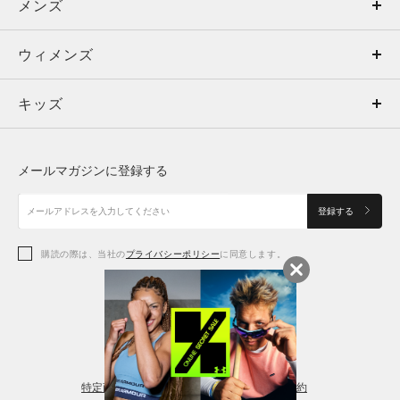
メンズ
メンズ
ウィメンズ
トップス
ウィメンズ
キッズ
トップス
ボトムス
キッズ
トップス
ボトムス
シューズ
シューズ
メールマガジンに登録する
ボトムス
シューズ
アクセサリー
アクセサリー
登録する
シューズ
アクセサリー
購読の際は、当社の
プライバシーポリシー
に同意します。
アクセサリー
スポーツブラ
レギンス＆タイツ
特定商取引法に基づく通販の表記
会員規約