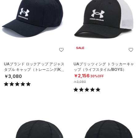
SALE
UAブランド ロックアップ アジャス
UAブリッツィング トラッカーキャ
タブル キャップ（トレーニング/KID
ップ（ライフスタイル/BOYS）
S）
￥2,156
￥3,080
30%OFF
￥3,080