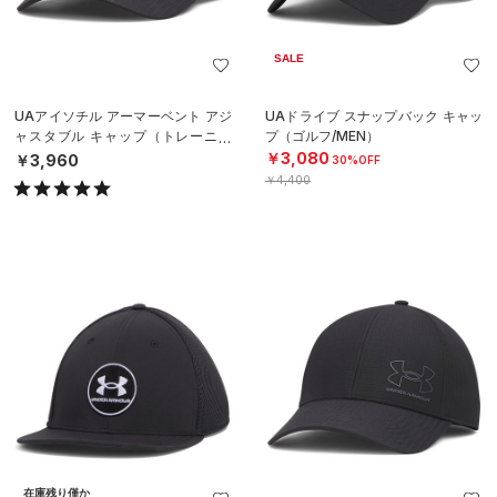
SALE
UAアイソチル アーマーベント アジ
UAドライブ スナップバック キャッ
ャスタブル キャップ（トレーニン
プ（ゴルフ/MEN）
グ/MEN）
￥3,080
￥3,960
30%OFF
￥4,400
在庫残り僅か