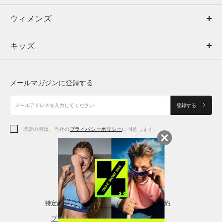
ウィメンズ
トップス
ウィメンズ
キッズ
トップス
ボトムス
キッズ
トップス
ボトムス
シューズ
シューズ
メールマガジンに登録する
ボトムス
シューズ
アクセサリー
アクセサリー
登録する
シューズ
アクセサリー
購読の際は、当社の
プライバシーポリシー
に同意します。
アクセサリー
スポーツブラ
レギンス＆タイツ
特定商取引法に基づく通販の表記
会員規約
プライバシーポリシー