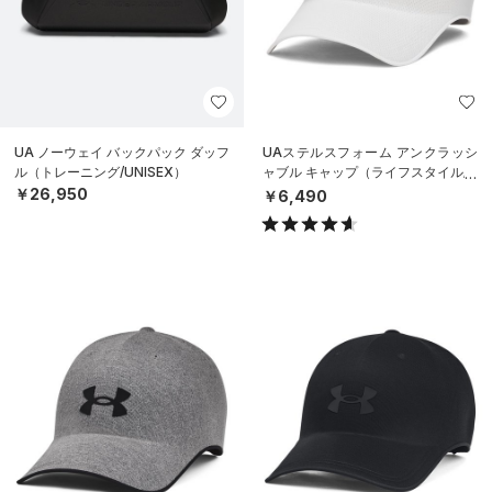
UA ノーウェイ バックパック ダッフ
UAステルスフォーム アンクラッシ
ル（トレーニング/UNISEX）
ャブル キャップ（ライフスタイル/U
NISEX）
￥26,950
￥6,490