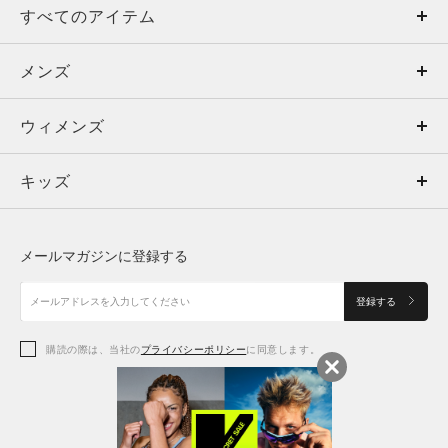
すべてのアイテム
メンズ
メンズ
ウィメンズ
トップス
ウィメンズ
キッズ
トップス
ボトムス
キッズ
トップス
ボトムス
シューズ
シューズ
メールマガジンに登録する
ボトムス
シューズ
アクセサリー
アクセサリー
登録する
シューズ
アクセサリー
購読の際は、当社の
プライバシーポリシー
に同意します。
アクセサリー
スポーツブラ