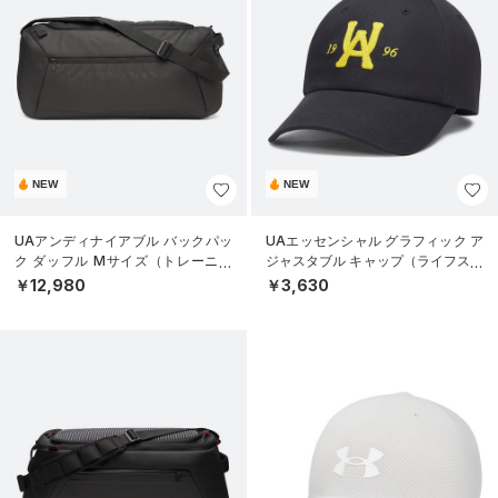
NEW
NEW
UAアンディナイアブル バックパッ
UAエッセンシャル グラフィック ア
ク ダッフル Mサイズ（トレーニン
ジャスタブル キャップ（ライフスタ
グ/UNISEX）
イル/UNISEX）
￥12,980
￥3,630