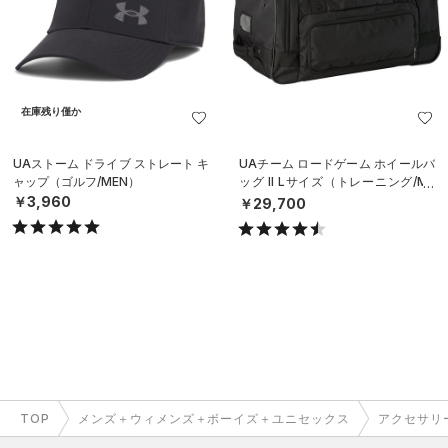
在庫残り僅か
UAストーム ドライブ ストレート キ
UAチーム ロードゲーム ホイールバ
ャップ（ゴルフ/MEN）
ッグ II Lサイズ（トレーニング/ME
N）
￥3,960
￥29,700
TOP
メンズ＋ウィメンズ＋ボーイズ＋ユニセックス
アクセサリ