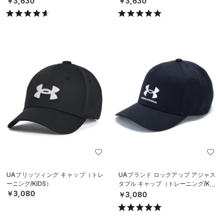
￥3,630
￥3,630
UAブリッツィング キャップ（トレ
UAブランド ロックアップ アジャス
ーニング/KIDS）
タブル キャップ（トレーニング/KID
S）
￥3,080
￥3,080