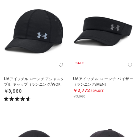
SALE
UAアイソチル ローンチ アジャスタ
UAアイソチル ローンチ バイザー
ブル キャップ（ランニング/WOME
（ランニング/MEN）
N）
￥2,772
￥3,960
30%OFF
￥3,960