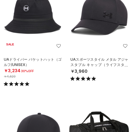
SALE
UAドライバー バケットハット（ゴ
UAスポーツスタイル メタル アジャ
ルフ/UNISEX）
スタブル キャップ（ライフスタイ
ル/MEN）
￥3,234
￥3,960
30%OFF
￥4,620