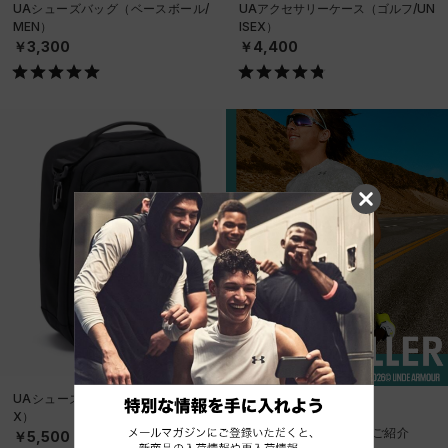
UAシューズバッグ（ベースボール/
UAアクセサリーケース（ゴルフ/UN
MEN）
ISEX）
￥3,300
￥4,400
UAシューズバッグ（ゴルフ/UNISE
BEST SELLERS
X）
ベストセラーアイテムをご紹介
￥5,500