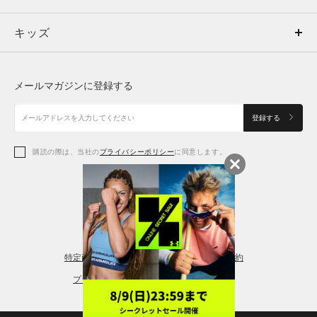
キッズ
トップス
ボトムス
キッズ
トップス
ボトムス
シューズ
シューズ
メールマガジンに登録する
ボトムス
シューズ
アクセサリー
アクセサリー
登録する
シューズ
アクセサリー
購読の際は、当社の
プライバシーポリシー
に同意します。
アクセサリー
スポーツブラ
レギンス＆タイツ
特定商取引法に基づく通販の表記
会員規約
プライバシーポリシー