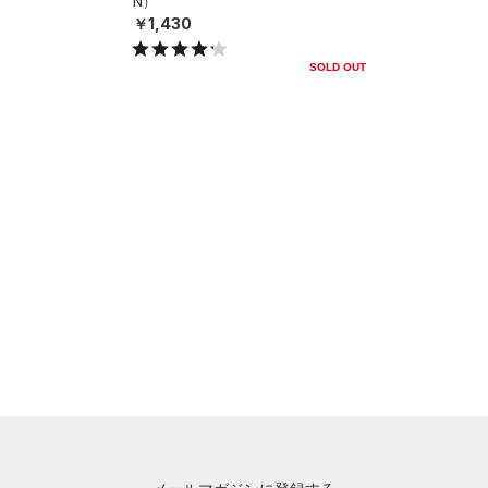
N）
￥1,430
SOLD OUT