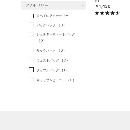
N）
アクセサリー
￥1,430
すべてのボトムス
ランニング
（0）
（14）
ベースレイヤー
すべてのアクセサリー
（8）
スポーツスタイル
（0）
レギンス&タイツ
（13）
Tシャツ
（0）
アメリカンフットボール
バックパック
（13）
ショートパンツ
（0）
タンクトップ
（0）
ショルダー＆トートバッグ
（6）
パンツ(ロングパンツ)
（0）
ポロシャツ
（0）
サッカー
（0）
（2）
スウェット＆フリース
（5）
ロングTシャツ
リカバリー
（0）
（0）
サックパック
（2）
アンダーウェア
（1）
パーカー&トレーナー
その他
（0）
（0）
ウェストバッグ
（0）
スカート
（1）
ジャケット
（1）
ダッフルバッグ
（0）
スイムウェア
（2）
ジャージ
（0）
キャップ＆ビーニー
（0）
ベスト
（0）
ベルト
（2）
ダウン・コート
（2）
グローブ・手袋
（2）
スポーツブラ
（5）
アイウェア
（0）
セットアップ
リストバンド＆ヘッドバンド
（0）
（0）
スイムウェア