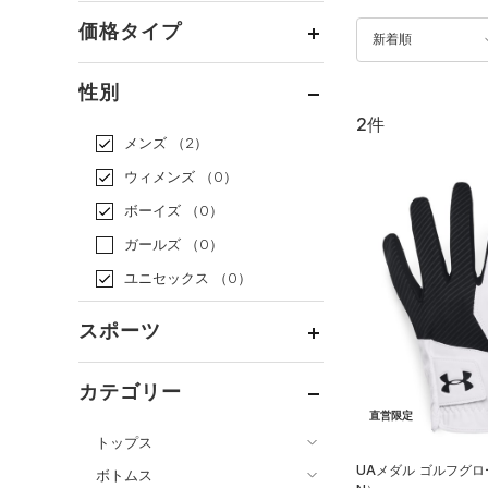
価格タイプ
新着順
通常価格
（2）
性別
セール
（0）
2件
メンズ
（2）
ウィメンズ
（0）
ボーイズ
（0）
ガールズ
（0）
ユニセックス
（0）
スポーツ
ベースボール
（0）
カテゴリー
バスケットボール
（0）
直営限定
トップス
ゴルフ
（2）
UAメダル ゴルフグロ
ボトムス
トレーニング
すべてのトップス
（0）