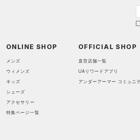
（0）
スポーツマスク
（0）
ソックス
（0）
ネックウォーマー
（0）
スリーブ
ONLINE SHOP
OFFICIAL SHOP
（0）
タオル
（0）
ボール
メンズ
直営店舗一覧
（0）
イヤホン＆ヘッドホン
ウィメンズ
UAリワードアプリ
（0）
ウォーターボトル
キッズ
アンダーアーマー コミュニ
（6）
その他
シューズ
アクセサリー
シューズ
特集ページ一覧
すべてのシューズ
サイズ
（11）
スポーツシューズ
S(22cm)
カラー
（0）
スパイク