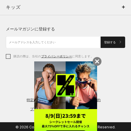
キッズ
トップス
ボトムス
キッズ
トップス
ボトムス
シューズ
シューズ
メールマガジンに登録する
ボトムス
シューズ
アクセサリー
アクセサリー
登録する
シューズ
アクセサリー
購読の際は、当社の
プライバシーポリシー
に同意します。
アクセサリー
スポーツブラ
レギンス＆タイツ
特定商取引法に基づく通販の表記
会員規約
プライバシーポリシー
© 2026 Copyright DOME Corporation. All Rights Reserved.