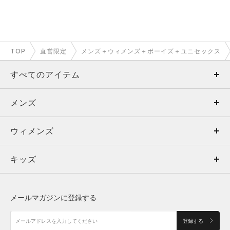
TOP
直営限定
メンズ＋ウィメンズ＋ボーイズ＋ユニセックス
すべてのアイテム
メンズ
メンズ
ウィメンズ
トップス
ウィメンズ
キッズ
トップス
ボトムス
キッズ
トップス
ボトムス
シューズ
シューズ
メールマガジンに登録する
ボトムス
シューズ
アクセサリー
アクセサリー
登録する