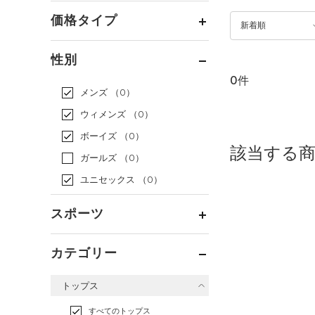
価格タイプ
新着順
通常価格
（0）
性別
セール
（0）
0件
メンズ
（0）
ウィメンズ
（0）
ボーイズ
（0）
該当する
ガールズ
（0）
ユニセックス
（0）
スポーツ
ベースボール
（0）
カテゴリー
バスケットボール
（0）
トップス
ゴルフ
（0）
トレーニング
すべてのトップス
（0）