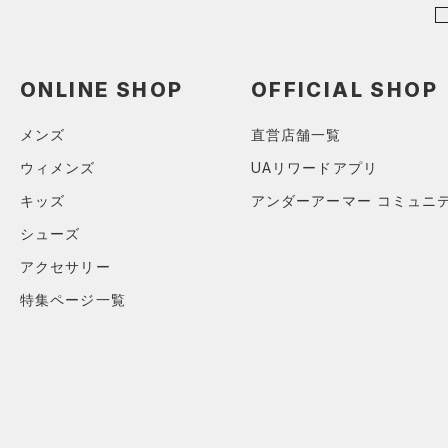
ボトムス
アクセサリー
すべてのボトムス
ONLINE SHOP
OFFICIAL SHOP
シューズ
すべてのアクセサリー
（0）
レギンス&タイツ
すべてのシューズ
（0）
バックパック
（0）
ショートパンツ
サイズ
メンズ
直営店舗一覧
（0）
スポーツシューズ
ショルダー＆トートバッグ
（0）
パンツ(ロングパンツ)
ウィメンズ
UAリワードアプリ
（0）
YXS(120cm)
カラー
（0）
スパイク
（0）
スウェット＆フリース
キッズ
アンダーアーマー コミュニ
YS(130cm)
（0）
サックパック
スポーツスタイルシューズ
（0）
シューズ
アンダーウェア
YM(140cm)
（0）
（0）
ウェストバッグ
（0）
アクセサリー
ブラック
スカート
ホワイト
ブラウン
グリーン
YL(150cm)
（0）
サンダル
（0）
ダッフルバッグ
特集ページ一覧
（0）
YXL(160cm)
スイムウェア
（1）
キャップ＆ビーニー
XS
ブルー
パープル
レッド
イエロー
（0）
ベルト
S
（0）
グローブ・手袋
M
オレンジ
その他
（0）
アイウェア
L