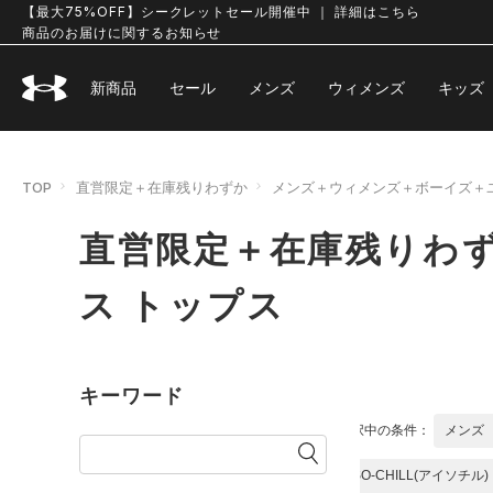
【最大75%OFF】シークレットセール開催中 ｜ 詳細はこちら
商品のお届けに関するお知らせ
新商品
セール
メンズ
ウィメンズ
キッズ
TOP
直営限定＋在庫残りわずか
メンズ＋ウィメンズ＋ボーイズ＋
直営限定＋在庫残りわ
ス トップス
キーワード
選択中の条件：
メンズ
ISO-CHILL(アイソチル)