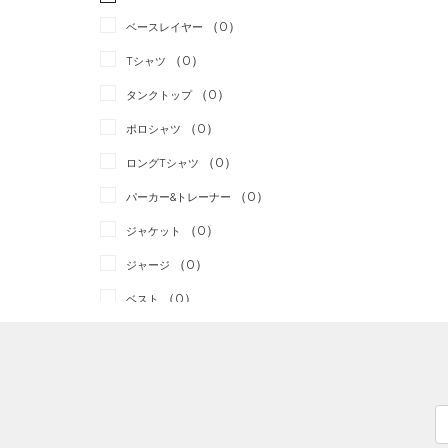
ランニング
（0）
（0）
ベースレイヤー
スポーツスタイル
（0）
（0）
Tシャツ
アメリカンフットボール
（0）
タンクトップ
（0）
（0）
ポロシャツ
サッカー
（0）
（0）
ロングTシャツ
リカバリー
（0）
（0）
パーカー&トレーナー
その他
（0）
（0）
ジャケット
（0）
ジャージ
（0）
ベスト
（0）
ダウン・コート
（0）
スポーツブラ
（0）
セットアップ
（0）
スイムウェア