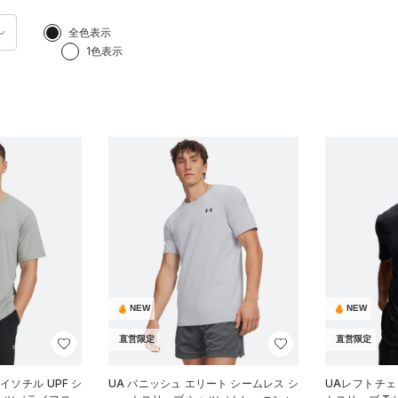
全色表示
1色表示
NEW
NEW
直営限定
直営限定
イソチル UPF シ
UA バニッシュ エリート シームレス シ
UAレフトチェ