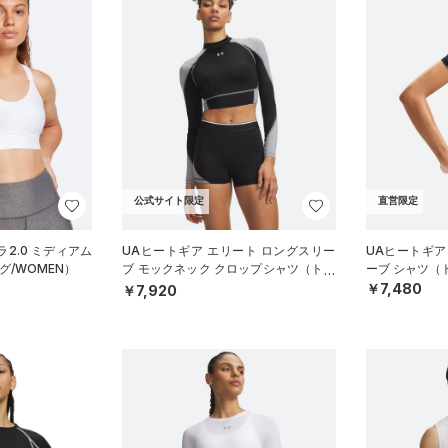
公式サイト限定
直営限定
2.0 ミディアム
UAヒートギア エリート ロングスリー
UAヒートギア
/WOMEN）
ブ モックネック クロップシャツ（トレ
ーブ シャツ（
ーニング/WOMEN）
￥7,480
￥7,920