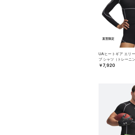
リストバンド＆ヘッドバンド
XL
価格
（0）
2XL
（0）
スポーツマスク
3XL
テクノロジー
～
（0）
円
円
ソックス
4XL
FLOW(フロー)
（0）
在庫
5XL
（0）
ネックウォーマー
直営限定
HOVR(ホバー)
（0）
6XL
（0）
スリーブ
在庫あり
CHARGED(チャージド)
（0）
UAヒートギア エリ
限定
4
（0）
タオル
ブ シャツ（トレーニン
MICRO G(マイクロＧ)
（0）
5
￥7,920
（0）
直営限定
ボール
（40）
TRIBASE(トライベース)
6
公式サイト限定
（3）
（0）
（0）
イヤホン＆ヘッドホン
32A
在庫残りわずか
（16）
RUSH(ラッシュ)
（0）
（0）
ウォーターボトル
34A
ISO-CHILL(アイソチル)
（0）
（6）
その他
36A
コレクション
Tech(テック)
（0）
32B
プロジェクトロック
（0）
COLDGEAR ARMOUR(コール
34B
ドギアアーマー)
（0）
ステフィン・カリー
（0）
36B
HEATGEAR ARMOUR(ヒート
アジア限定
（0）