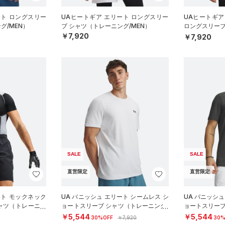
ート ロングスリー
UAヒートギア エリート ロングスリー
UAヒートギア
グ/MEN）
ブ シャツ（トレーニング/MEN）
ロングスリーブ
MEN）
￥7,920
￥7,920
SALE
SALE
直営限定
直営限定
ート モックネック
UA バニッシュ エリート シームレス シ
UA バニッシュ
ャツ（トレーニン
ョートスリーブ シャツ（トレーニング/
ョートスリーブ
MEN）
MEN）
￥5,544
￥5,544
30%OFF
￥7,920
30%