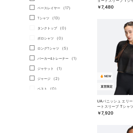
ョートスリーブ Tシ
イル/MEN）
￥7,480
ランニング
（8）
（17）
ベースレイヤー
スポーツスタイル
（8）
（13）
Tシャツ
アメリカンフットボール
（0）
タンクトップ
（0）
（0）
ポロシャツ
サッカー
（0）
（5）
ロングTシャツ
リカバリー
（2）
（1）
パーカー&トレーナー
その他
（0）
（1）
ジャケット
NEW
（2）
ジャージ
直営限定
（0）
ベスト
（2）
ダウン・コート
UAバニッシュ エリー
ートスリーブ Tシャ
（2）
スポーツブラ
WOMEN）
￥7,920
（0）
セットアップ
（0）
スイムウェア