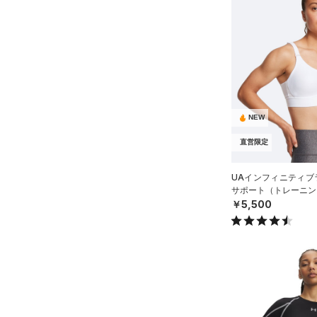
ボトムス
アクセサリー
すべてのボトムス
シューズ
すべてのアクセサリー
（10）
レギンス&タイツ
すべてのシューズ
（0）
バックパック
（13）
ショートパンツ
サイズ
（11）
スポーツシューズ
ショルダー＆トートバッグ
（6）
パンツ(ロングパンツ)
NEW
（0）
YXS(120cm)
カラー
（0）
スパイク
（2）
スウェット＆フリース
直営限定
YS(130cm)
（0）
サックパック
スポーツスタイルシューズ
（6）
アンダーウェア
YM(140cm)
（10）
（0）
ウェストバッグ
UAインフィニティブラ
（0）
ブラック
スカート
ホワイト
ブラウン
グリーン
サポート（トレーニング
YL(150cm)
（0）
サンダル
（1）
ダッフルバッグ
￥5,500
（0）
YXL(160cm)
スイムウェア
（0）
キャップ＆ビーニー
XS
ブルー
パープル
レッド
イエロー
（0）
ベルト
S
（2）
グローブ・手袋
M
オレンジ
その他
（5）
アイウェア
L