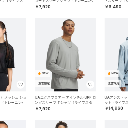
ャツ（ライフスタ
ョートスリーブ シャツ（トレーニング/
トスリーブ T
MEN）
MEN）
￥7,920
￥6,490
NEW
NEW
直営限定
直営限定
ト メッシュ ショ
UAエクスプロアー アイソチル UPF ロ
UAアンストッ
ツ（トレーニング/
ングスリーブ Tシャツ（ライフスタイ
ット（ライフス
ル/MEN）
￥14,960
￥7,920