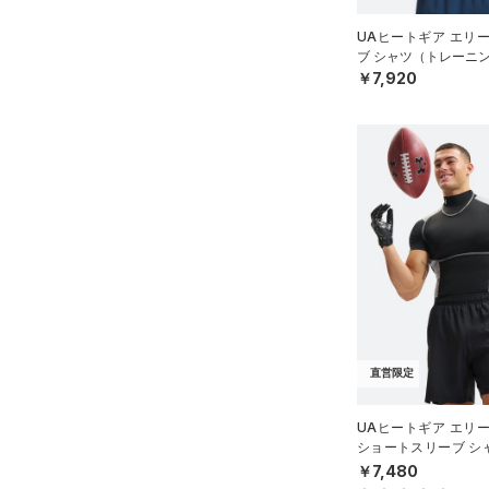
UAヒートギア エリ
ブ シャツ（トレーニン
￥7,920
直営限定
UAヒートギア エリ
ショートスリーブ シ
グ/MEN）
￥7,480