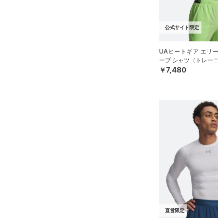
38B
ギアアーマー)
（1）
32C
STORM(ストーム)
（1）
公式サイト限定
34C
COLDGEAR INFRARED(コー
36C
ルドギアインフラレッド)
UAヒートギア エリ
（1）
ーブ シャツ（トレーニ
38C
￥7,480
AUXETIC(オーゼティック)
S(A-C)
（0）
S(D-DD)
Charged Cotton(チャージド
M(A-C)
コットン)
（0）
M(D-DD)
Rival Fleece(ライバルフリー
L(A-C)
ス)
（0）
L(D-DD)
Armour Fleece(アーマーフリ
ース)
（0）
XL(A-C)
XL(D-DD)
直営限定