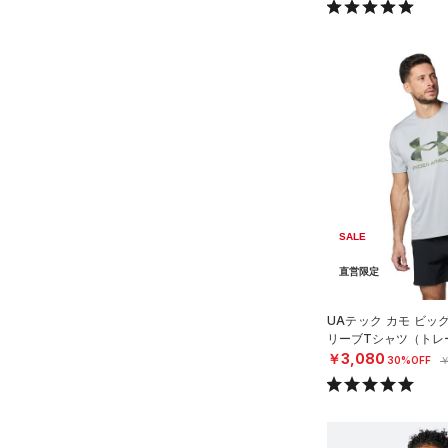
SALE
直営限定
UAテック カモ ビッ
リーブTシャツ（トレー
￥3,080
30%OFF
￥