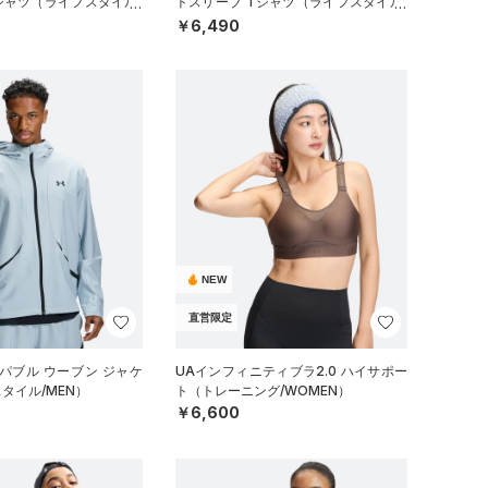
シャツ（ライフスタイル/
トスリーブ Tシャツ（ライフスタイル/
MEN）
￥6,490
NEW
直営限定
パブル ウーブン ジャケ
UAインフィニティブラ2.0 ハイサポー
タイル/MEN）
ト（トレーニング/WOMEN）
￥6,600