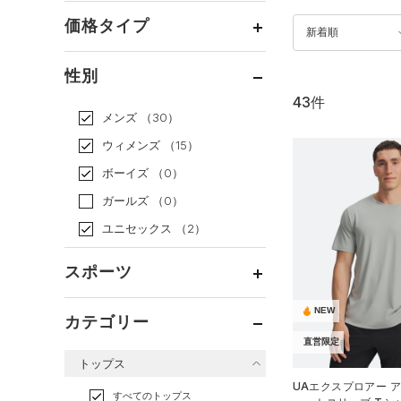
価格タイプ
新着順
通常価格
（40）
性別
セール
（3）
43件
メンズ
（30）
ウィメンズ
（15）
ボーイズ
（0）
ガールズ
（0）
ユニセックス
（2）
スポーツ
NEW
ベースボール
（1）
カテゴリー
バスケットボール
（0）
直営限定
トップス
ゴルフ
（0）
UAエクスプロアー ア
トレーニング
すべてのトップス
（24）