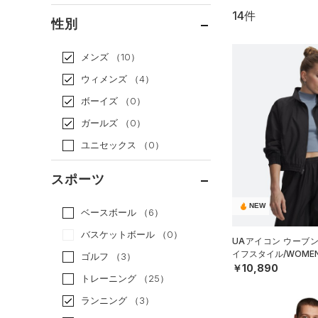
14件
通常価格
（9）
性別
セール
（5）
メンズ
（10）
ウィメンズ
（4）
ボーイズ
（0）
ガールズ
（0）
ユニセックス
（0）
スポーツ
NEW
ベースボール
（6）
バスケットボール
（0）
UAアイコン ウーブ
イフスタイル/WOME
ゴルフ
（3）
￥10,890
トレーニング
（25）
ランニング
（3）