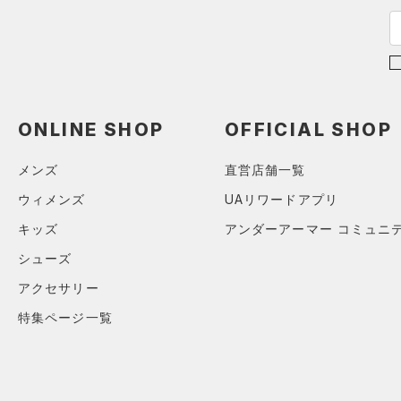
スリーブ
COLDGEAR ARMOUR(コール
（0）
ドギアアーマー)
タオル
（0）
HEATGEAR ARMOUR(ヒート
（0）
ボール
ギアアーマー)
（0）
（0）
イヤホン＆ヘッドホン
STORM(ストーム)
（10）
（0）
ウォーターボトル
ONLINE SHOP
OFFICIAL SHOP
COLDGEAR INFRARED(コー
（0）
その他
ルドギアインフラレッド)
メンズ
直営店舗一覧
（0）
ウィメンズ
UAリワードアプリ
AUXETIC(オーゼティック)
（0）
キッズ
アンダーアーマー コミュニ
Charged Cotton(チャージド
シューズ
コットン)
（0）
アクセサリー
Rival Fleece(ライバルフリー
ス)
（0）
特集ページ一覧
Armour Fleece(アーマーフリ
ース)
（0）