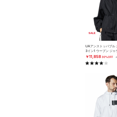
（9）
ロングTシャツ
（1）
パーカー&トレーナー
（14）
ジャケット
（0）
ジャージ
SALE
（0）
ベスト
（2）
ダウン・コート
UAアンストッパブル
3イン1 ウーブン ジ
（0）
スポーツブラ
タイル/WOMEN）
￥11,858
30%OFF
（0）
セットアップ
（1）
スイムウェア
ボトムス
アクセサリー
すべてのボトムス
シューズ
すべてのアクセサリー
（5）
レギンス&タイツ
すべてのシューズ
（9）
バックパック
（26）
ショートパンツ
サイズ
（100）
スポーツシューズ
ショルダー＆トートバッグ