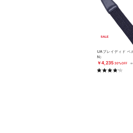
（0）
スリーブ
（0）
タオル
（0）
ボール
（0）
イヤホン＆ヘッドホン
SALE
（0）
ウォーターボトル
UAブレイディド ベ
（11）
その他
N）
￥4,235
30%OFF
￥
シューズ
すべてのシューズ
サイズ
（5）
スポーツシューズ
S
カラー
（0）
スパイク
M
スポーツスタイルシューズ
ONESIZE
（0）
価格
ブラック
ホワイト
ブラウン
グリーン
30
（0）
サンダル
テクノロジー
34