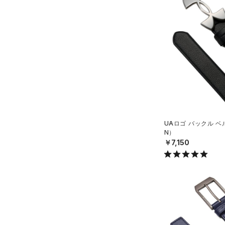
ショルダー＆トートバッグ
（13）
パンツ(ロングパンツ)
（41）
ポロシャツ
（6）
（0）
スウェット＆フリース
（0）
ロングTシャツ
（2）
サックパック
（0）
アンダーウェア
（0）
パーカー&トレーナー
（0）
ウェストバッグ
（0）
スカート
（3）
ジャケット
（0）
ダッフルバッグ
（0）
スイムウェア
（0）
ジャージ
（8）
キャップ＆ビーニー
（0）
ベスト
（7）
ベルト
（0）
ダウン・コート
（7）
グローブ・手袋
UAロゴ バックル ベ
（0）
スポーツブラ
N）
（0）
アイウェア
￥7,150
（0）
セットアップ
リストバンド＆ヘッドバンド
（0）
（0）
スイムウェア
（0）
スポーツマスク
（0）
ソックス
（0）
ネックウォーマー