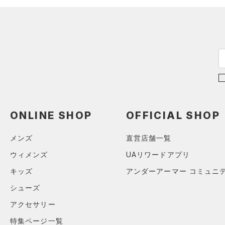
～
円
円
ブルー
パープル
レッド
イエロー
FLOW(フロー)
（0）
在庫
HOVR(ホバー)
（0）
オレンジ
その他
在庫あり
CHARGED(チャージド)
（0）
限定
MICRO G(マイクロＧ)
（0）
直営限定
（0）
コレクション
TRIBASE(トライベース)
公式サイト限定
（0）
（0）
プロジェクトロック
（0）
在庫残りわずか
（0）
RUSH(ラッシュ)
（0）
ONLINE SHOP
OFFICIAL SHOP
ステフィン・カリー
（0）
ISO-CHILL(アイソチル)
（0）
アジア限定
（0）
メンズ
直営店舗一覧
Tech(テック)
（0）
COLDGEAR ARMOUR(コール
ウィメンズ
UAリワードアプリ
ドギアアーマー)
（0）
キッズ
アンダーアーマー コミュニ
HEATGEAR ARMOUR(ヒート
シューズ
ギアアーマー)
（0）
アクセサリー
STORM(ストーム)
（0）
特集ページ一覧
COLDGEAR INFRARED(コー