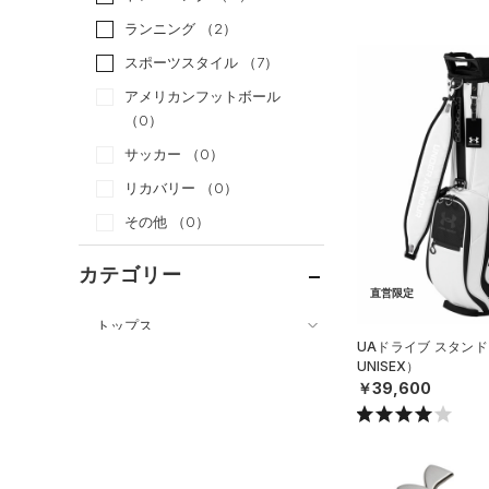
ランニング
（2）
スポーツスタイル
（7）
アメリカンフットボール
（0）
サッカー
（0）
リカバリー
（0）
その他
（0）
カテゴリー
直営限定
トップス
UAドライブ スタンド
ボトムス
すべてのトップス
UNISEX）
￥39,600
アクセサリー
すべてのボトムス
（23）
ベースレイヤー
すべてのアクセサリー
（0）
レギンス&タイツ
（0）
Tシャツ
（0）
バックパック
（10）
ショートパンツ
（0）
タンクトップ