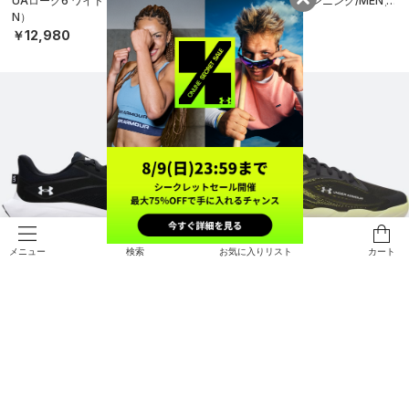
UAローグ6 ワイド（ランニング/ME
UAアシェンド（ランニング/MEN）
N）
￥9,460
￥12,980
検索
お気に入りリスト
カート
メニュー
NEW
NEW
UAアシェンド（ランニング/MEN）
UAハートビート ランナー2（ラン
ニング/MEN）
￥9,460
￥19,910