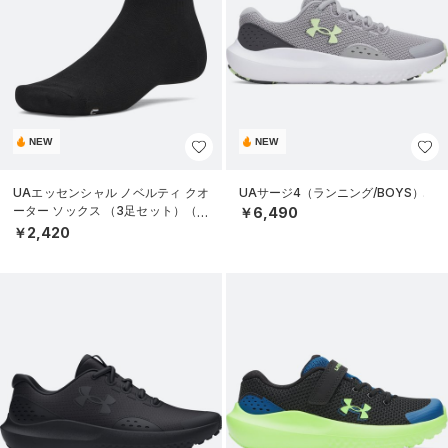
NEW
NEW
UAエッセンシャル ノベルティ クオ
UAサージ4（ランニング/BOYS）
ーター ソックス （3足セット）（ラ
￥6,490
イフスタイル/UNISEX）
￥2,420