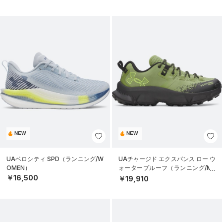
NEW
NEW
UAベロシティ SPD（ランニング/W
UAチャージド エクスパンス ロー ウ
OMEN）
ォータープルーフ（ランニング/ME
N）
￥16,500
￥19,910