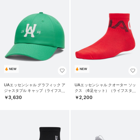
NEW
NEW
UAエッセンシャル グラフィック ア
UAエッセンシャル クオーター ソッ
ジャスタブル キャップ（ライフスタ
クス （6足セット）（ライフスタイ
イル/UNISEX）
ル/KIDS）
￥3,630
￥2,200