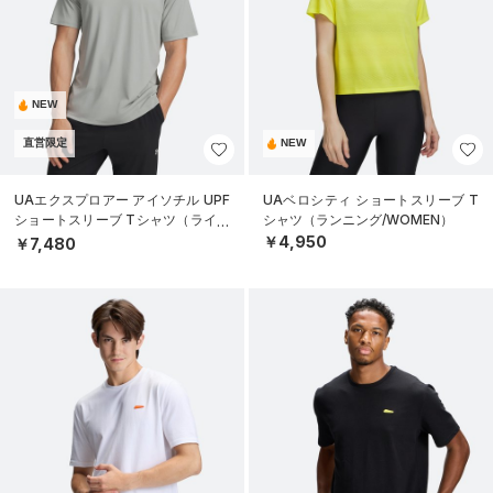
NEW
直営限定
NEW
UAエクスプロアー アイソチル UPF
UAベロシティ ショートスリーブ T
ショートスリーブ Tシャツ（ライフ
シャツ（ランニング/WOMEN）
スタイル/MEN）
￥4,950
￥7,480