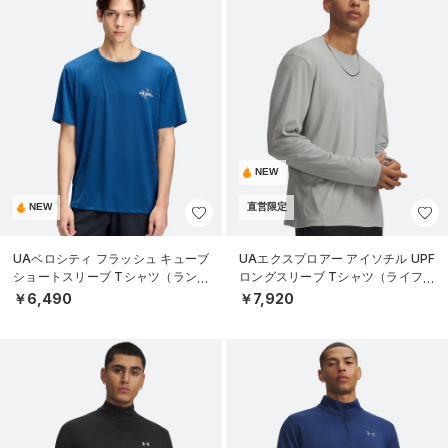
NEW
NEW
直営限定
UAベロシティ フラッシュ キューブ
UAエクスプロアー アイソチル UPF
ショートスリーブ Tシャツ（ランニ
ロングスリーブ Tシャツ（ライフス
ング/MEN）
タイル/MEN）
￥6,490
￥7,920