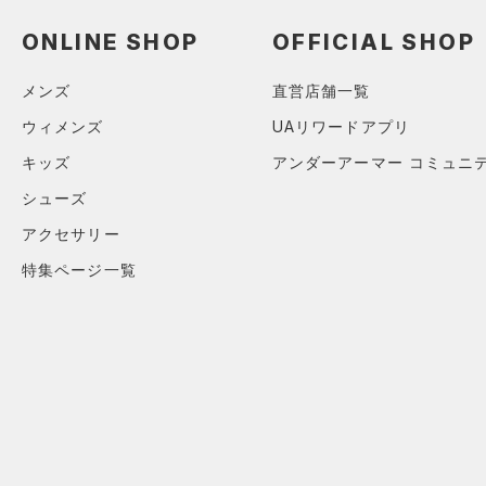
（0）
ロングTシャツ
ONLINE SHOP
OFFICIAL SHOP
（0）
パーカー&トレーナー
（0）
ジャケット
メンズ
直営店舗一覧
（0）
ジャージ
ウィメンズ
UAリワードアプリ
（0）
ベスト
キッズ
アンダーアーマー コミュニ
（0）
ダウン・コート
シューズ
（0）
スポーツブラ
アクセサリー
（0）
セットアップ
特集ページ一覧
（0）
スイムウェア
ボトムス
アクセサリー
すべてのボトムス
シューズ
すべてのアクセサリー
（0）
レギンス&タイツ
すべてのシューズ
（0）
バックパック
（0）
ショートパンツ
サイズ
（0）
スポーツシューズ
ショルダー＆トートバッグ