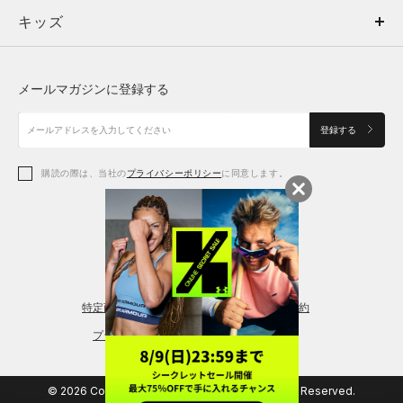
キッズ
トップス
ボトムス
キッズ
トップス
ボトムス
シューズ
シューズ
メールマガジンに登録する
ボトムス
シューズ
アクセサリー
アクセサリー
登録する
シューズ
アクセサリー
購読の際は、当社の
プライバシーポリシー
に同意します。
アクセサリー
スポーツブラ
レギンス＆タイツ
特定商取引法に基づく通販の表記
会員規約
プライバシーポリシー
© 2026 Copyright DOME Corporation. All Rights Reserved.