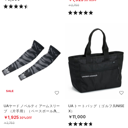
30%OFF
￥2,750
SALE
UAヤード ノベルティ アームスリー
UAトートバッグ（ゴルフ/UNISE
ブ （片手用）（ベースボール/ME
X）
N）
￥11,000
￥1,925
30%OFF
￥2,750