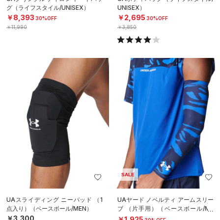
グ（ライフスタイル/UNISEX）
UNISEX）
￥8,393
￥2,695
30%OFF
30%OFF
￥11,990
￥3,850
SALE
UAスライディング ニーパッド （1
UAヤード ノベルティ アームスリー
点入り）（ベースボール/MEN）
ブ （片手用）（ベースボール/ME
N）
￥3,300
￥1,925