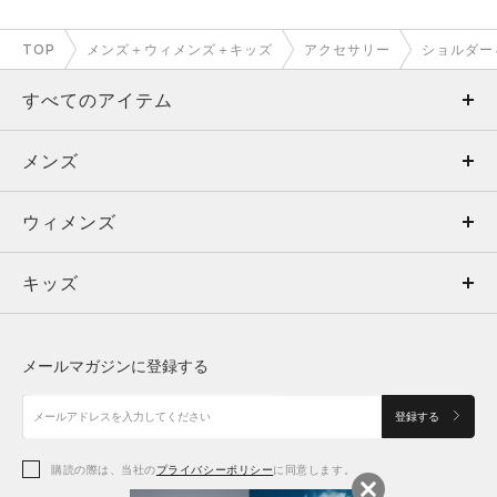
TOP
メンズ＋ウィメンズ＋キッズ
アクセサリー
ショルダー
すべてのアイテム
メンズ
メンズ
ウィメンズ
トップス
ウィメンズ
キッズ
トップス
ボトムス
キッズ
トップス
ボトムス
シューズ
シューズ
メールマガジンに登録する
ボトムス
シューズ
アクセサリー
アクセサリー
登録する
シューズ
アクセサリー
購読の際は、当社の
プライバシーポリシー
に同意します。