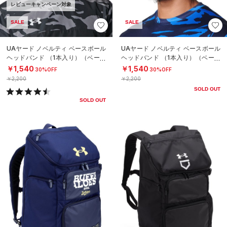
レビューキャンペーン対象
SALE
SALE
UAヤード ノベルティ ベースボール
UAヤード ノベルティ ベースボール
ヘッドバンド （1本入り）（ベース
ヘッドバンド （1本入り）（ベース
ボール/MEN）
ボール/MEN）
￥1,540
￥1,540
30%OFF
30%OFF
￥2,200
￥2,200
SOLD OUT
SOLD OUT