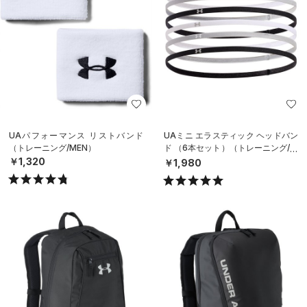
UAパフォーマンス リストバンド
UAミニ エラスティック ヘッドバン
（トレーニング/MEN）
ド （6本セット）（トレーニング/W
OMEN）
￥1,320
￥1,980