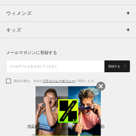
ウィメンズ
トップス
ウィメンズ
キッズ
トップス
ボトムス
キッズ
トップス
ボトムス
シューズ
シューズ
メールマガジンに登録する
ボトムス
シューズ
アクセサリー
アクセサリー
登録する
シューズ
アクセサリー
購読の際は、当社の
プライバシーポリシー
に同意します。
アクセサリー
スポーツブラ
レギンス＆タイツ
特定商取引法に基づく通販の表記
会員規約
プライバシーポリシー