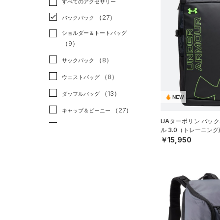
すべてのアクセサリー
（43）
スポーツスタイル
（3）
レギンス&タイツ
（113）
Tシャツ
（27）
アメリカンフットボール
バックパック
（83）
ショートパンツ
（24）
タンクトップ
（0）
ショルダー＆トートバッグ
（56）
パンツ(ロングパンツ)
（14）
ポロシャツ
（9）
サッカー
（0）
（8）
スウェット＆フリース
（20）
ロングTシャツ
リカバリー
（0）
（8）
サックパック
（25）
アンダーウェア
（11）
パーカー&トレーナー
その他
（0）
（8）
ウェストバッグ
（0）
スカート
（30）
ジャケット
（13）
ダッフルバッグ
NEW
（5）
スイムウェア
（9）
ジャージ
（27）
キャップ＆ビーニー
（1）
UAターポリン バック
ベスト
（3）
ベルト
ル 3.0（トレーニング/
（3）
ダウン・コート
￥15,950
（19）
グローブ・手袋
（9）
スポーツブラ
（4）
アイウェア
（1）
セットアップ
リストバンド＆ヘッドバンド
（6）
（2）
スイムウェア
（0）
スポーツマスク
（31）