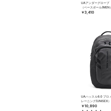
公式サイト限定
（0）
（0）
UAアンダーグローブ
XS(21cm)
プロジェクトロック
（0）
（ベースボール/MEN
在庫残りわずか
（3）
RUSH(ラッシュ)
（0）
XL(26cm)
￥3,410
ステフィン・カリー
（0）
ISO-CHILL(アイソチル)
（0）
SMMD
アジア限定
（0）
Tech(テック)
（0）
LGXL
COLDGEAR ARMOUR(コール
ドギアアーマー)
（0）
HEATGEAR ARMOUR(ヒート
ギアアーマー)
（0）
STORM(ストーム)
（19）
COLDGEAR INFRARED(コー
ルドギアインフラレッド)
（1）
AUXETIC(オーゼティック)
（0）
UAハッスル6.0 プ
Charged Cotton(チャージド
レーニング/UNISEX）
コットン)
（0）
￥10,890
Rival Fleece(ライバルフリー