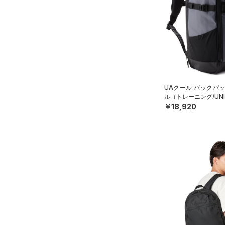
ソックス
（0）
ネックウォーマー
（4）
スリーブ
（3）
タオル
（0）
ボール
（0）
イヤホン＆ヘッドホン
UAクール バックパック
ル（トレーニング/UNI
（1）
ウォーターボトル
￥18,920
（4）
その他
シューズ
すべてのシューズ
サイズ
（75）
スポーツシューズ
S(22cm)
カラー
（1）
スパイク
M(23cm)
スポーツスタイルシューズ
ML(24cm)
（12）