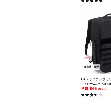
ス)
（0）
Armour Fleece(アーマーフリ
ース)
（0）
SALE
在庫残り僅か
UAトライアンフ ジ
（トレーニング/UNIS
￥18,865
30%OFF