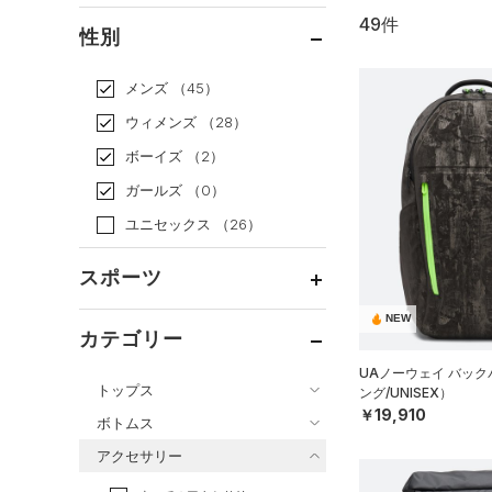
49件
通常価格
（42）
性別
セール
（7）
メンズ
（45）
ウィメンズ
（28）
ボーイズ
（2）
ガールズ
（0）
ユニセックス
（26）
スポーツ
NEW
ベースボール
（13）
カテゴリー
バスケットボール
（1）
UAノーウェイ バッ
トップス
ング/UNISEX）
ゴルフ
（4）
￥19,910
ボトムス
トレーニング
すべてのトップス
（27）
アクセサリー
すべてのボトムス
ランニング
（1）
（65）
ベースレイヤー