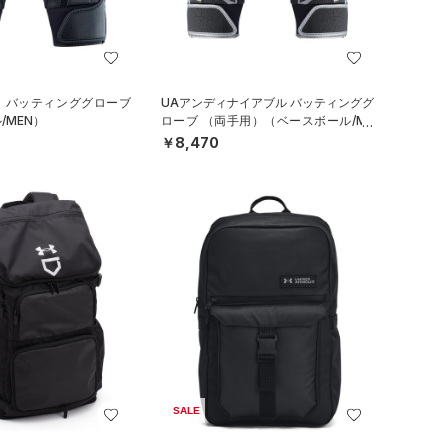
ロ バッティンググローブ
UAアンディナイアブル バッティンググ
/MEN）
ローブ （両手用）（ベースボール/ME
N）
￥8,470
SALE