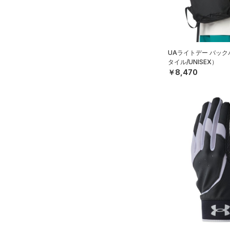
ブラック
ホワイト
ブラウン
グリーン
L(25cm)
（12）
サンダル
XL(26cm)
YS(130cm)
ブルー
パープル
レッド
イエロー
UAライトデー バッ
YM(140cm)
タイル/UNISEX）
YL(150cm)
￥8,470
オレンジ
その他
YXL(160cm)
S
価格
M
L
テクノロジー
～
円
円
XL
FLOW(フロー)
（0）
在庫
ONESIZE
HOVR(ホバー)
（0）
S(22cm)
在庫あり
CHARGED(チャージド)
（0）
限定
M(23cm)
MICRO G(マイクロＧ)
（0）
ML(24cm)
直営限定
（2）
コレクション
TRIBASE(トライベース)
L(25cm)