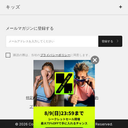
キッズ
トップス
ボトムス
キッズ
トップス
ボトムス
シューズ
シューズ
メールマガジンに登録する
ボトムス
シューズ
アクセサリー
アクセサリー
登録する
シューズ
アクセサリー
購読の際は、当社の
プライバシーポリシー
に同意します。
アクセサリー
スポーツブラ
レギンス＆タイツ
特定商取引法に基づく通販の表記
会員規約
プライバシーポリシー
© 2026 Copyright DOME Corporation. All Rights Reserved.